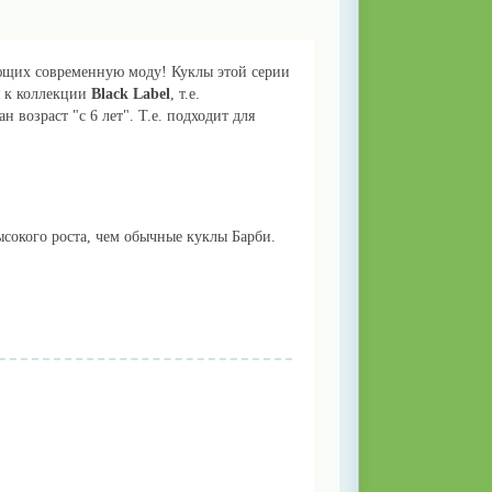
ющих современную моду! Куклы этой серии
я к коллекции
Black Label
, т.е.
 возраст "с 6 лет". Т.е. подходит для
высокого роста, чем обычные куклы Барби.