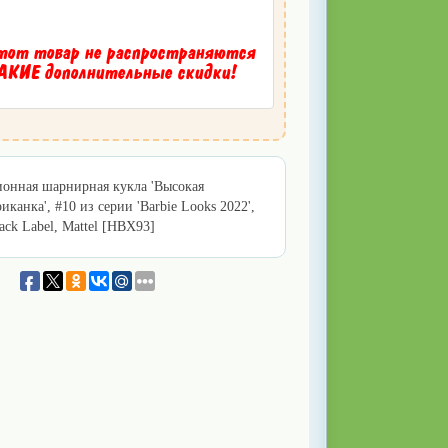
тот товар не распространяются
КИЕ дополнительные скидки!
онная шарнирная кукла 'Высокая
иканка', #10 из серии 'Barbie Looks 2022',
lack Label, Mattel [HBX93]