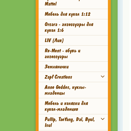
Mattel
Мебель для кукол 1:12
Orcara - аксессуары для
кукол 1:6
LIV (Лив)
Re-Ment - обувь и
аксессуары
Землянички
Zapf Creations
Anne Geddes, куклы-
младенцы
Мебель и коляски для
кукол-младенцев
Pullip, TaeYang, Dal, Byul,
Isul