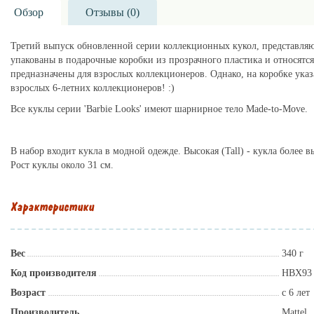
Обзор
Отзывы (
0
)
Третий выпуск обновленной серии коллекционных кукол, представля
упакованы в подарочные коробки из прозрачного пластика и относятс
предназначены для взрослых коллекционеров. Однако, на коробке указан
взрослых 6-летних коллекционеров! :)
Все куклы серии 'Barbie Looks' имеют шарнирное тело Made-to-Move.
lillu.ru
В набор входит кукла в модной одежде. Высокая (Tall) - кукла более 
Рост куклы около 31 см.
Характеристики
Вес
340 г
Код производителя
HBX93
Возраст
с 6 лет
Производитель
Mattel