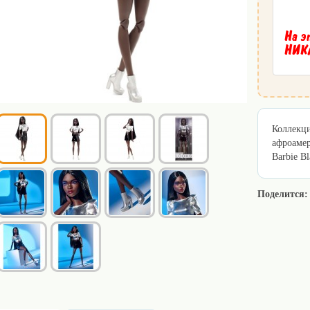
На э
НИКА
Коллекци
афроамер
Barbie B
Поделится: