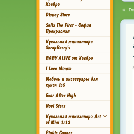
Хасбро
Гл
Disney Store
Sofia The First - София
Прекрасная
Кукольная миниатюра
ScrapBerry's
BABY ALIVE от Хасбро
I Love Minnie
Мебель и аксессуары для
кукол 1:6
Ever After High
Novi Stars
Кукольная миниатюра Art
of Mini 1:12
Pinkie Cooper