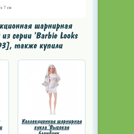
 x 7 см
екционная шарнирная
из серии 'Barbie Looks
X93], также купили
Коллекционная шарнирная
и
кукла 'Высокая
блондинк...