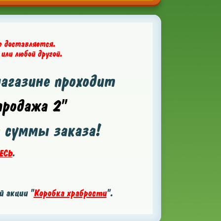
е доставляется.
 или любой другой.
магазине проходит
родажа 2"
т суммы заказа!
ЕСЬ
.
 акции "
Коробка храбрости
".