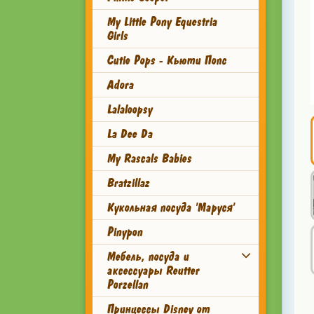
My Little Pony Equestria
Girls
Cutie Pops - Кьюти Попс
Adora
Lalaloopsy
La Dee Da
My Rascals Babies
Bratzillaz
Кукольная посуда 'Маруся'
Pinypon
Мебель, посуда и
аксессуары Reutter
Porzellan
Принцессы Disney от