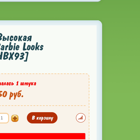
Высокая
rbie Looks
[HBX93]
алась 1 штука
0 руб.
В корзину