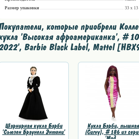
Размер упаковки
33 x 13
Покупатели, которые приобрели Колл
кукла 'Высокая афроамериканка', #10 
2022', Barbie Black Label, Mattel [HB
Шарнирная кукла Барби
Кукла Барби, пышная
'Сьюзен Браунелл Энтони'
(Curvy), #186 из сери
...
'Мод...