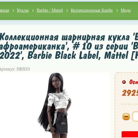
авная
Куклы
Barbie / Mattel
Коллекционные Барби
Мода
Коллекционная шарнирная кукла '
афроамериканка', #10 из серии 'Ba
2022', Barbie Black Label, Mattel 
Артикул: HBX93
Ост
2925