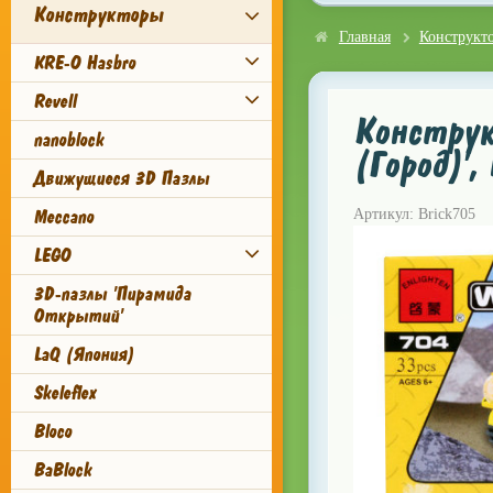
Конструкторы
Главная
Конструкт
KRE-O Hasbro
Revell
Конструкт
nanoblock
(Город)',
Движущиеся 3D Пазлы
Meccano
Артикул: Brick705
LEGO
3D-пазлы 'Пирамида
Открытий'
LaQ (Япония)
Skeleflex
Bloco
BaBlock