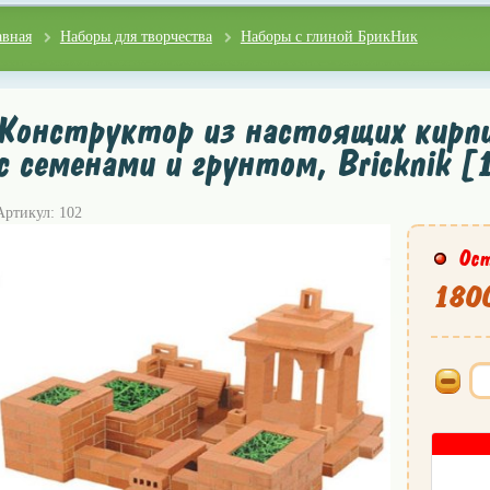
авная
Наборы для творчества
Наборы с глиной БрикНик
Конструктор из настоящих кирпич
с семенами и грунтом, Bricknik [
Артикул: 102
Ост
1800