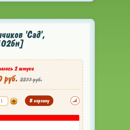
иков 'Сад',
102бн]
алось 2 штуки
 руб.
2277 руб.
В корзину