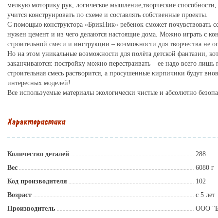
мелкую моторику рук, логическое мышление,творческие способности, 
учится конструировать по схеме и составлять собственные проекты.
С помощью конструктора «БрикНик» ребенок сможет почувствовать себ
нужен цемент и из чего делаются настоящие дома. Можно играть с ко
строительной смеси и инструкции – возможности для творчества не о
Но на этом уникальные возможности для полёта детской фантазии, ко
заканчиваются: постройку можно перестраивать – ее надо всего лишь п
строительная смесь растворится, а просушенные кирпичики будут внов
интересных моделей!
Все используемые материалы экологически чистые и абсолютно безопа
Характеристики
Количество деталей
288
Вес
6080 г
Код производителя
102
Возраст
с 5 лет
Производитель
ООО "Б