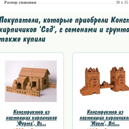
Размер упаковки
38 х 35
Покупатели, которые приобрели Конс
кирпичиков 'Сад', с семенами и грунто
также купили
Конструктор из
Конструктор из
настоящих кирпичиков
настоящих кирпичико
'Ферма', Br...
'Мост', Bri...