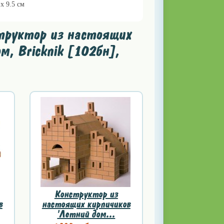
 х 9.5 см
труктор из настоящих
м, Bricknik [102бн],
Конструктор из
в
настоящих кирпичиков
'Летний дом...