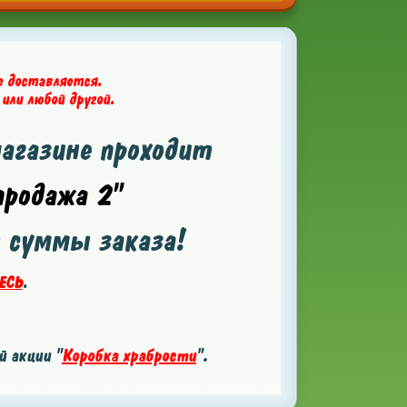
е доставляется.
 или любой другой.
магазине проходит
родажа 2"
т суммы заказа!
ЕСЬ
.
 акции "
Коробка храбрости
".