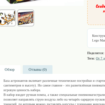
Скидк
л
Конструк
Lego Mar
Поделится:
Теги:
От 7 д
Обзор
Отзывы (
0
)
База астронавтов включает различные технические постройки и старт
сантиметров в высоту). Но самое главное - это разветвлённая пневмат
игровую ценность набора.
В набор входит ручная помпа, а также специальные пневмомагистрали
позволяет направлять струю воздуха либо на четырёх-зарядную пусков
тоннелей, по которым можно доставлять капсулы с пленными марсиан