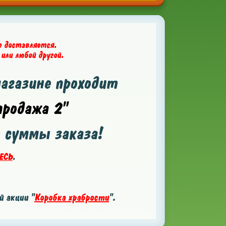
е доставляется.
 или любой другой.
магазине проходит
родажа 2"
т суммы заказа!
ЕСЬ
.
 акции "
Коробка храбрости
".