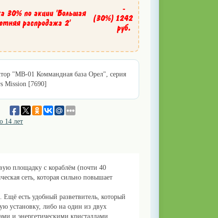
-
а 30% по акции 'Большая
(30%)
1242
етняя распродажа 2'
руб.
тор "МВ-01 Коммандная база Орел", серия
s Mission [7690]
о 14 лет
овую площадку с кораблём (почти 40
ическая сеть, которая сильно повышает
. Ещё есть удобный разветвитель, который
ую установку, либо на один из двух
ами и энергетическими кристаллами,