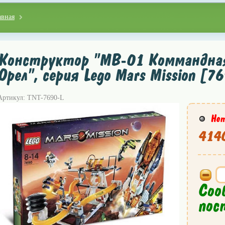
авная
Конструктор "MB-01 Коммандная
Орел", серия Lego Mars Mission [7
Артикул: TNT-7690-L
Нет
4140
Соо
пос