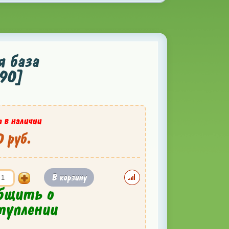
 база
690]
 в наличии
 руб.
В корзину
бщить о
туплении