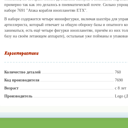
примерно так как это делалось в пневматической почте. Сильно упро
наборе 7691 "Атака корабля инопланетян ETX".
В наборе содержится четыре минифигурки, включая шахтёра для управ
артиллериста, который отвечает за общую оборону базы и опытного к
заниматься, есть ещё четыре фигурки инопланетян, причём из них толь
базу на своём летающем аппарате), остальные уже пойманы и упаков
Характеристики
Количество деталей
760
Код производителя
7690
Возраст
с 8 лет
Производитель
Lego (