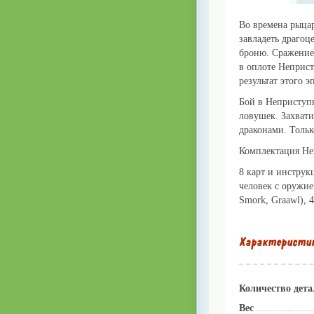
Во времена рыцар
завладеть драго
броню. Сражение
в оплоте Неприс
результат этого 
Бой в Неприступ
ловушек. Захват
драконами. Тольк
Комплектация Не
8 карт и инструк
человек с оружием
Smork, Graawl), 
Характеристи
Количество дета
Вес