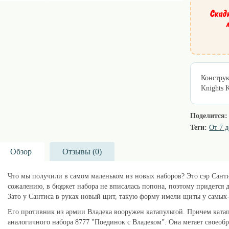
Скид
Конструк
Knights 
Поделится:
Теги:
От 7 д
Обзор
Отзывы (
0
)
Что мы получили в самом маленьком из новых наборов? Это сэр Сант
сожалению, в бюджет набора не вписалась попона, поэтому придется д
Зато у Сантиса в руках новый щит, такую форму имели щиты у самых
Его противник из армии Владека вооружен катапультой. Причем катап
аналогичного набора 8777 "Поединок с Владеком". Она метает своеоб