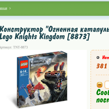
авная
Конструктор "Огненная катапуль
Lego Knights Kingdom [8873]
Артикул: TNT-8873
Нет
381 
Соо
пос