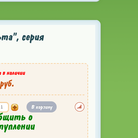
та", серия
 в наличии
руб.
В корзину
бщить о
туплении