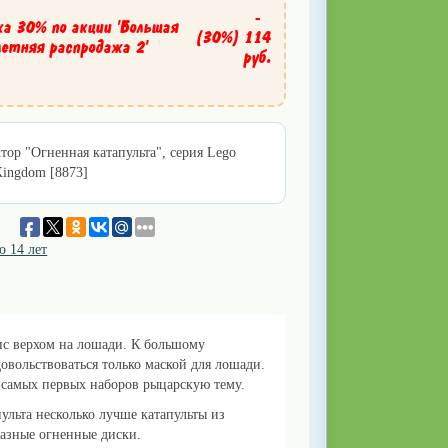
-
ка 30% по акции 'Большая
(30%)
114
летняя распродажа 2'
руб.
тор "Огненная катапульта", серия Lego
Kingdom [8873]
о 14 лет
ис верхом на лошади. К большому
овольствоваться только маской для лошади.
-самых первых наборов рыцарскую тему.
ульта несколько лучше катапульты из
разные огненные диски.