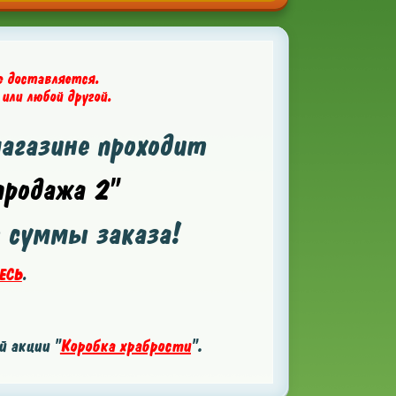
е доставляется.
 или любой другой.
магазине проходит
родажа 2"
т суммы заказа!
ЕСЬ
.
 акции "
Коробка храбрости
".