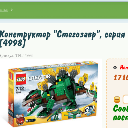
авная
Конструктор "Стегозавр", серия L
[4998]
Артикул: TNT-4998
Нет
1710
Соо
пос