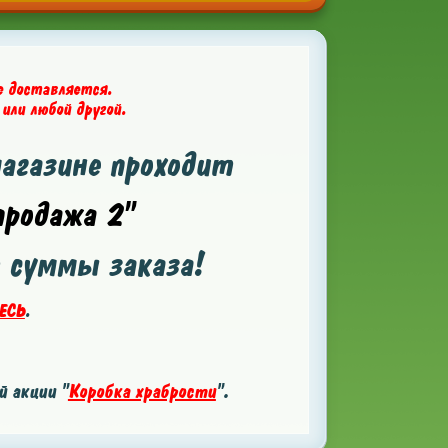
е доставляется.
 или любой другой.
магазине проходит
родажа 2"
т суммы заказа!
ЕСЬ
.
 акции "
Коробка храбрости
".