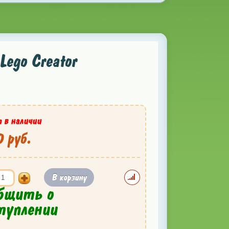
ego Creator
 в наличии
 руб.
В корзину
бщить о
туплении