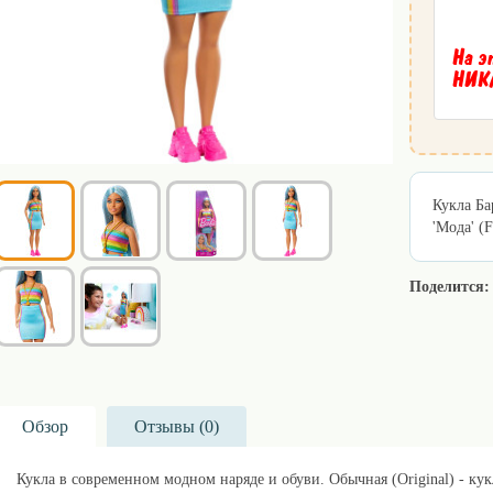
На э
НИКА
Кукла Ба
'Мода' (F
Поделится:
Обзор
Отзывы (
0
)
Кукла в современном модном наряде и обуви. Обычная (Original) - ку