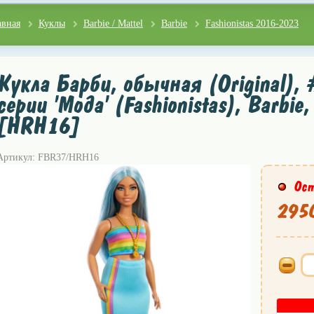
авная
Куклы
Barbie / Mattel
Barbie
Fashionistas 2016-2023
Кукла Барби, обычная (Original),
серии 'Мода' (Fashionistas), Barbie,
[HRH16]
Артикул: FBR37/HRH16
Ост
2950