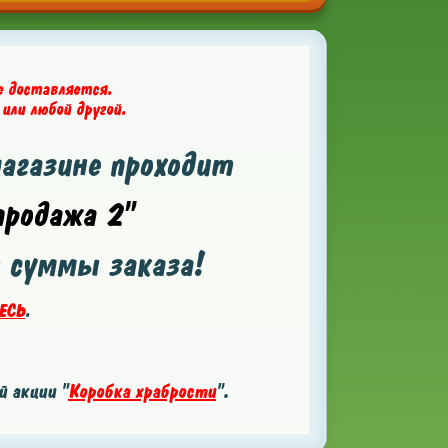
е доставляется.
 или любой другой.
магазине проходит
родажа 2"
т суммы заказа!
ЕСЬ
.
 акции "
Коробка храбрости
".