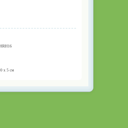
/HRH16
10 x 5 см