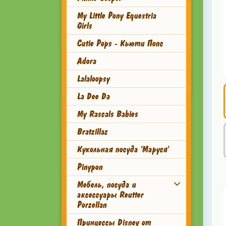
My Little Pony Equestria
Girls
Cutie Pops - Кьюти Попс
Adora
Lalaloopsy
La Dee Da
My Rascals Babies
Bratzillaz
Кукольная посуда 'Маруся'
Pinypon
Мебель, посуда и
аксессуары Reutter
Porzellan
Принцессы Disney от