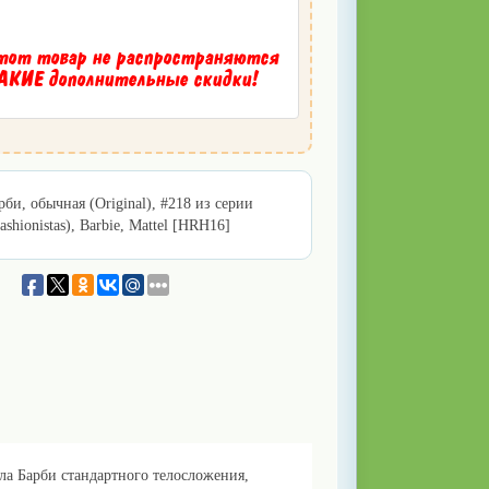
тот товар не распространяются
КИЕ дополнительные скидки!
рби, обычная (Original), #218 из серии
ashionistas), Barbie, Mattel [HRH16]
кла Барби стандартного телосложения,