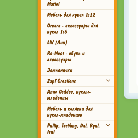
Mattel
Мебель для кукол 1:12
Orcara - аксессуары для
кукол 1:6
LIV (Лив)
Re-Ment - обувь и
аксессуары
Землянички
Zapf Creations
Anne Geddes, куклы-
младенцы
Мебель и коляски для
кукол-младенцев
Pullip, TaeYang, Dal, Byul,
Isul