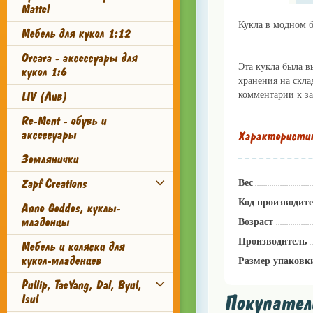
Mattel
Кукла в модном 
Мебель для кукол 1:12
Orcara - аксессуары для
Эта кукла была в
кукол 1:6
хранения на скла
LIV (Лив)
комментарии к за
Re-Ment - обувь и
аксессуары
Характеристи
Землянички
Zapf Creations
Вес
Код производит
Anne Geddes, куклы-
младенцы
Возраст
Производитель
Мебель и коляски для
кукол-младенцев
Размер упаковк
Pullip, TaeYang, Dal, Byul,
Покупатели
Isul