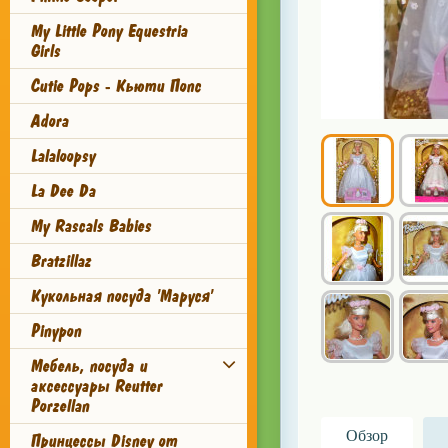
My Little Pony Equestria
Girls
Cutie Pops - Кьюти Попс
Adora
Lalaloopsy
La Dee Da
My Rascals Babies
Bratzillaz
Кукольная посуда 'Маруся'
Pinypon
Мебель, посуда и
аксессуары Reutter
Porzellan
Обзор
Принцессы Disney от