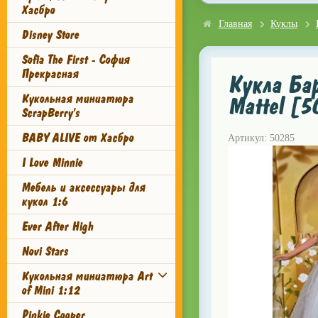
Хасбро
Главная
Куклы
Disney Store
Sofia The First - София
Прекрасная
Кукла Бар
Кукольная миниатюра
Mattel [
ScrapBerry's
BABY ALIVE от Хасбро
Артикул: 50285
I Love Minnie
Мебель и аксессуары для
кукол 1:6
Ever After High
Novi Stars
Кукольная миниатюра Art
of Mini 1:12
Pinkie Cooper