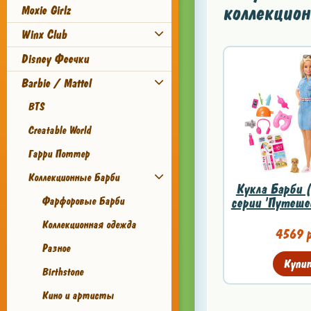
коллекцион
Moxie Girlz
Winx Club
Disney Феечки
Barbie / Mattel
BTS
Creatable World
Гарри Поттер
Коллекционные Барби
Кукла Барби (
серии 'Путешес
Фарфоровые Барби
Коллекционная одежда
4569 р
Разное
Купи
Birthstone
Кино и артисты