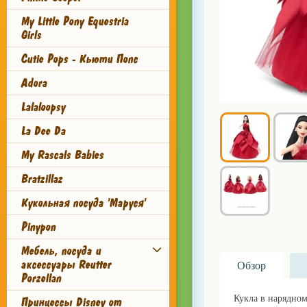
My Little Pony Equestria
Girls
Cutie Pops - Кьюти Попс
Adora
Lalaloopsy
La Dee Da
My Rascals Babies
Bratzillaz
Кукольная посуда 'Маруся'
Pinypon
Мебель, посуда и
аксессуары Reutter
Обзор
Porzellan
Кукла в нарядном
Принцессы Disney от