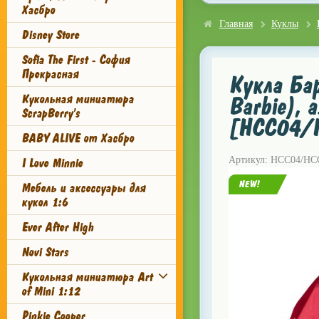
Хасбро
Главная
Куклы
Disney Store
Sofia The First - София
Прекрасная
Кукла Ба
Кукольная миниатюра
Barbie), 
ScrapBerry's
[HCC04/
BABY ALIVE от Хасбро
Артикул: HCC04/HC
I Love Minnie
NEW!
Мебель и аксессуары для
кукол 1:6
Ever After High
Novi Stars
Кукольная миниатюра Art
of Mini 1:12
Pinkie Cooper