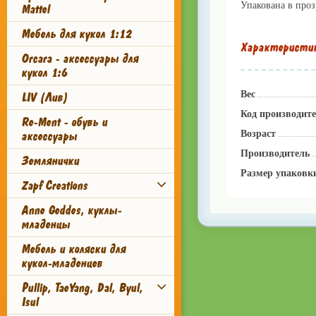
Упакована в про
Mattel
Мебель для кукол 1:12
Характеристи
Orcara - аксессуары для
кукол 1:6
Вес
LIV (Лив)
Код производит
Re-Ment - обувь и
Возраст
аксессуары
Производитель
Землянички
Размер упаковк
Zapf Creations
Anne Geddes, куклы-
младенцы
Мебель и коляски для
кукол-младенцев
Pullip, TaeYang, Dal, Byul,
Isul