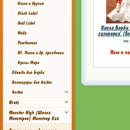
Келли и друзья
Black Label
Gold Label
Кукла Барби
газировка' (So
Мода
...
Рождество
Нет в на
НГ, Пасха и др. праздники
Куклы Мира
Одежда для Барби
Аксессуары для Barbie
Barbie
Bratz
Monster High (Школа
Монстров) Монстер Хай