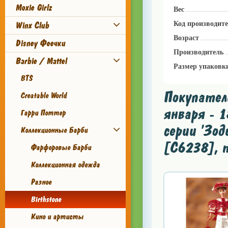
Moxie Girlz
Вес
Winx Club
Код производит
Возраст
Disney Феечки
Производитель
Barbie / Mattel
Размер упаковк
BTS
Покупатели
Creatable World
января - 1
Гарри Поттер
серии 'Зод
Коллекционные Барби
[C6238], 
Фарфоровые Барби
Коллекционная одежда
Разное
Birthstone
Кино и артисты