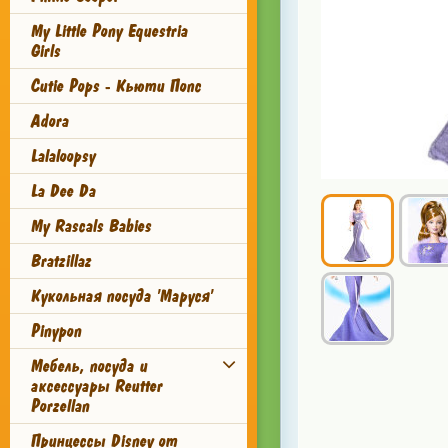
My Little Pony Equestria
Girls
Cutie Pops - Кьюти Попс
Adora
Lalaloopsy
La Dee Da
My Rascals Babies
Bratzillaz
Кукольная посуда 'Маруся'
Pinypon
Мебель, посуда и
аксессуары Reutter
Porzellan
Принцессы Disney от