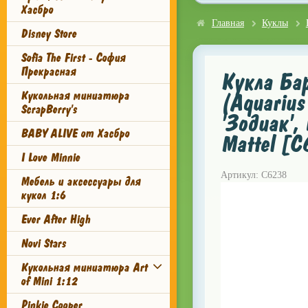
Хасбро
Главная
Куклы
Disney Store
Sofia The First - София
Прекрасная
Кукла Бар
Кукольная миниатюра
(Aquarius
ScrapBerry's
'Зодиак',
BABY ALIVE от Хасбро
Mattel [
I Love Minnie
Артикул: C6238
Мебель и аксессуары для
кукол 1:6
Ever After High
Novi Stars
Кукольная миниатюра Art
of Mini 1:12
Pinkie Cooper