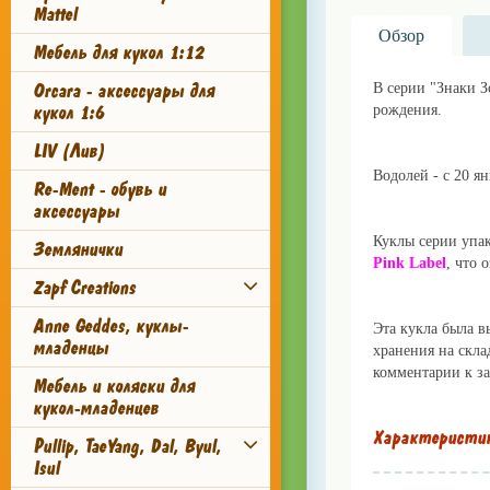
Mattel
Обзор
Мебель для кукол 1:12
Orcara - аксессуары для
В серии "Знаки З
кукол 1:6
рождения.
lillu.ru
LIV (Лив)
Водолей - c 20 я
Re-Ment - обувь и
аксессуары
lillu.ru
Куклы серии упа
Землянички
Pink Label
, что 
Zapf Creations
Anne Geddes, куклы-
Эта кукла была в
младенцы
хранения на скла
комментарии к за
Мебель и коляски для
кукол-младенцев
Характеристи
Pullip, TaeYang, Dal, Byul,
Isul