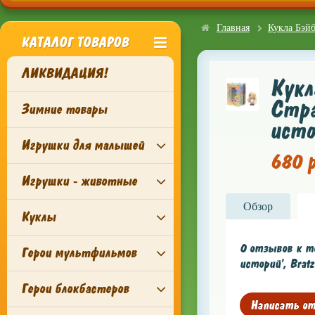
Главная
Кукла Бэйб
КАТАЛОГ ТОВАРОВ
ЛИКВИДАЦИЯ!
Кукл
Стра
Зимние товары
исто
Игрушки для малышей
680 р
Игрушки - животные
Обзор
Куклы
0 отзывов к то
Герои мультфильмов
историй', Brat
Герои блокбастеров
Написать о