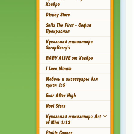
Хасбро
Disney Store
Sofia The First - София
Прекрасная
Кукольная миниатюра
ScrapBerry's
BABY ALIVE от Хасбро
I Love Minnie
Мебель и аксессуары для
кукол 1:6
Ever After High
Novi Stars
Кукольная миниатюра Art
of Mini 1:12
Pinkie Cooper