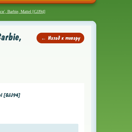
и', Barbie, Mattel [GJJ94]
arbie,
← Назад к товару
el [GJJ94]