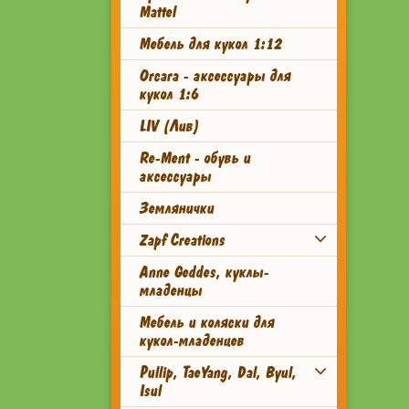
Mattel
Мебель для кукол 1:12
Orcara - аксессуары для
кукол 1:6
LIV (Лив)
Re-Ment - обувь и
аксессуары
Землянички
Zapf Creations
Anne Geddes, куклы-
младенцы
Мебель и коляски для
кукол-младенцев
Pullip, TaeYang, Dal, Byul,
Isul