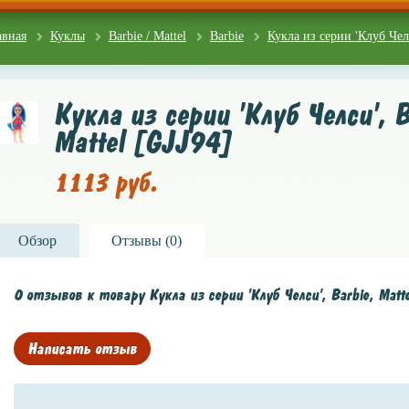
авная
Куклы
Barbie / Mattel
Barbie
Кукла из серии 'Клуб Челс
Кукла из серии 'Клуб Челси', B
Mattel [GJJ94]
1113 руб.
Обзор
Отзывы (
0
)
0 отзывов к товару Кукла из серии 'Клуб Челси', Barbie, Matt
Написать отзыв