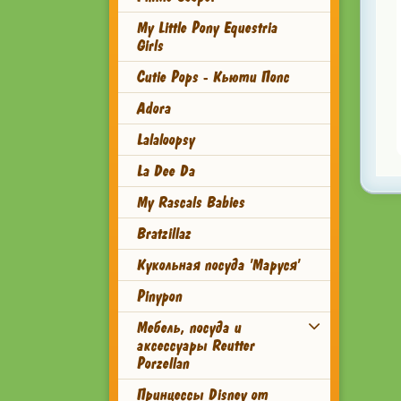
My Little Pony Equestria
Girls
Cutie Pops - Кьюти Попс
Adora
Lalaloopsy
La Dee Da
My Rascals Babies
Bratzillaz
Кукольная посуда 'Маруся'
Pinypon
Мебель, посуда и
аксессуары Reutter
Porzellan
Принцессы Disney от