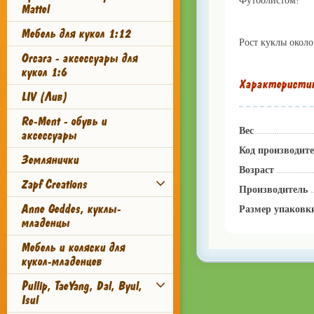
Футболистом!
lil
Mattel
Мебель для кукол 1:12
Рост куклы около
Orcara - аксессуары для
кукол 1:6
Характеристи
LIV (Лив)
Re-Ment - обувь и
Вес
аксессуары
Код производит
Землянички
Возраст
Zapf Creations
Производитель
Anne Geddes, куклы-
Размер упаковк
младенцы
Мебель и коляски для
кукол-младенцев
Pullip, TaeYang, Dal, Byul,
Isul