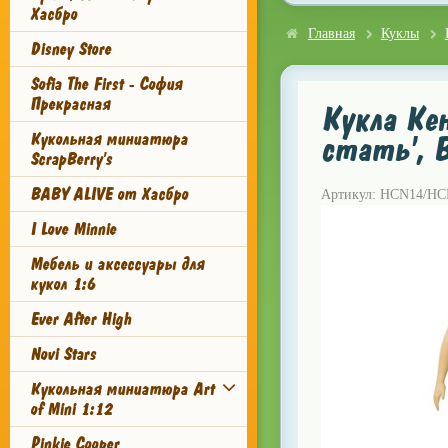
Хасбро
Главная
Куклы
Disney Store
Sofia The First - София
Прекрасная
Кукла Кен
Кукольная миниатюра
стать', B
ScrapBerry's
BABY ALIVE от Хасбро
Артикул: HCN14/HC
I Love Minnie
Мебель и аксессуары для
кукол 1:6
Ever After High
Novi Stars
Кукольная миниатюра Art
of Mini 1:12
Pinkie Cooper