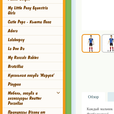
My Little Pony Equestria
Girls
Cutie Pops - Кьюти Попс
Adora
Lalaloopsy
La Dee Da
My Rascals Babies
Bratzillaz
Кукольная посуда 'Маруся'
Pinypon
Мебель, посуда и
Обзор
аксессуары Reutter
Porzellan
Каждый мальчик ме
Принцессы Disney от