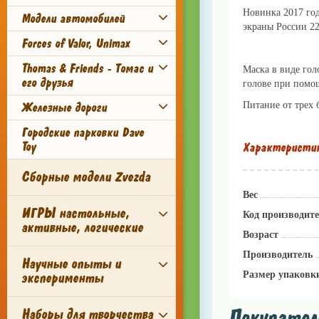
Новинка 2017 го
Модели автомобилей
экраны России 22
Forces of Valor, Unimax
Покупайте трансфо
Thomas & Friends - Томас и
Маска в виде гол
его друзья
голове при помо
Питание от трех 
Железные дороги
Городские парковки Dave
Toy
Характеристи
Сборные модели Zvezda
Вес
ИГРЫ настольные,
Код производит
активные, логические
Возраст
Производитель
Научные опыты и
Размер упаковк
эксперименты
Покупател
Наборы для творчества