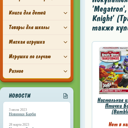
'Megatron',
Книги для детей
Knight' (Т
также куп
Товары для школы
Мягкая игрушка
Игрушки по случаю
Разное
НОВОСТИ
Настольная и
Птички Ба
3 июля 2023
(Bumble
Новинки Барби
Нет в на
28 марта 2023