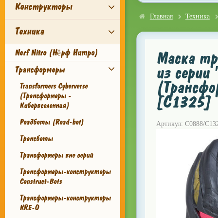
Конструкторы
Главная
Техника
Техника
Nerf Nitro (Нёрф Нитро)
Маска тр
из серии '
Трансформеры
(Трансфо
Transformers Cyberverse
(Трансформеры -
[C1325]
Кибервселенная)
Роадботы (Road-bot)
Артикул: C0888/C13
Трансботы
Трансформеры вне серий
Трансформеры-конструкторы
Construct-Bots
Трансформеры-конструкторы
KRE-O