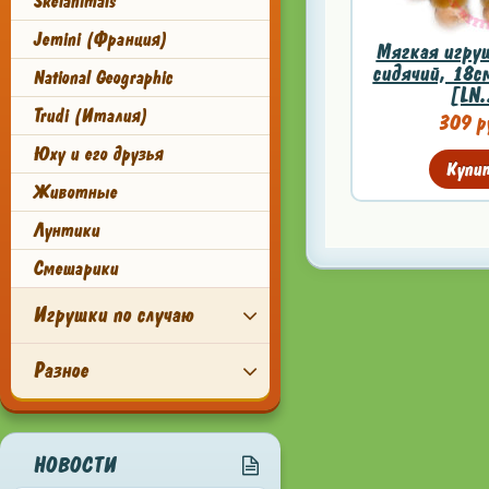
Skelanimals
Jemini (Франция)
Мягкая игру
сидячий, 18с
National Geographic
[LN.
Trudi (Италия)
309 р
Юху и его друзья
Купи
Животные
Лунтики
Смешарики
Игрушки по случаю
Разное
НОВОСТИ