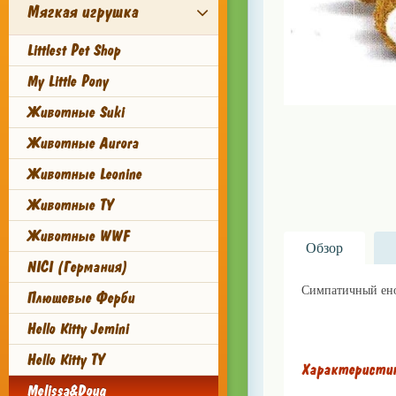
Мягкая игрушка
Littlest Pet Shop
My Little Pony
Животные Suki
Животные Aurora
Животные Leonine
Животные TY
Животные WWF
Обзор
NICI (Германия)
Симпатичный енот
Плюшевые Ферби
Приобрести игру
Hello Kitty Jemini
Hello Kitty TY
Характеристи
Melissa&Doug