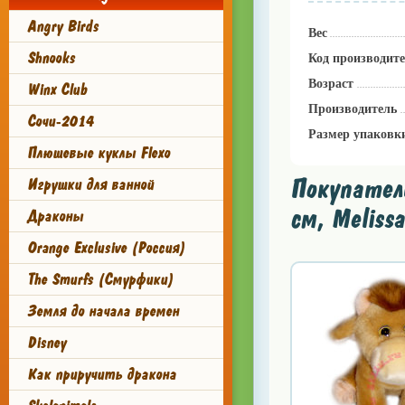
Angry Birds
Вес
Shnooks
Код производит
Возраст
Winx Club
Производитель
Сочи-2014
Размер упаковк
Плюшевые куклы Flexo
Покупател
Игрушки для ванной
см, Meliss
Драконы
Orange Exclusive (Россия)
The Smurfs (Смурфики)
Земля до начала времен
Disney
Как приручить дракона