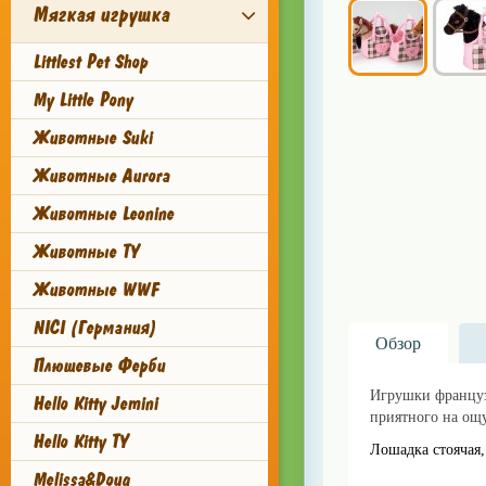
Мягкая игрушка
Littlest Pet Shop
My Little Pony
Животные Suki
Животные Aurora
Животные Leonine
Животные TY
Животные WWF
NICI (Германия)
Обзор
Плюшевые Ферби
Игрушки француз
Hello Kitty Jemini
приятного на ощ
Hello Kitty TY
Лошадка стоячая,
Melissa&Doug