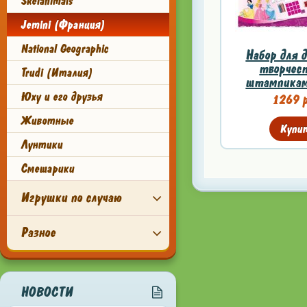
Skelanimals
Jemini (Франция)
National Geographic
Набор для 
творчест
Trudi (Италия)
штампиками
Юху и его друзья
1269 р
Животные
Купи
Лунтики
Смешарики
Игрушки по случаю
Разное
НОВОСТИ