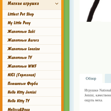
Мягкая игрушка
Littlest Pet Shop
My Little Pony
Животные Suki
Животные Aurora
Животные Leonine
Животные TY
Животные WWF
NICI (Германия)
Обзор
Плюшевые Ферби
Игрушки Nationa
Hello Kitty Jemini
Jemini, качестве
Hello Kitty TY
ощупь меха.
Купи
Melissa&Doug