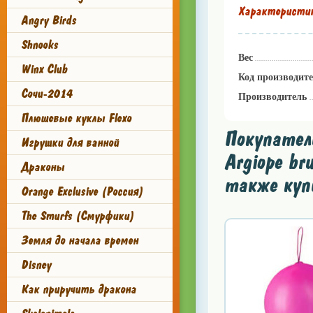
Характеристи
Angry Birds
Shnooks
Вес
Winx Club
Код производит
Сочи-2014
Производитель
Плюшевые куклы Flexo
Покупател
Игрушки для ванной
Argiope bru
Драконы
также куп
Orange Exclusive (Россия)
The Smurfs (Смурфики)
Земля до начала времен
Disney
Как приручить дракона