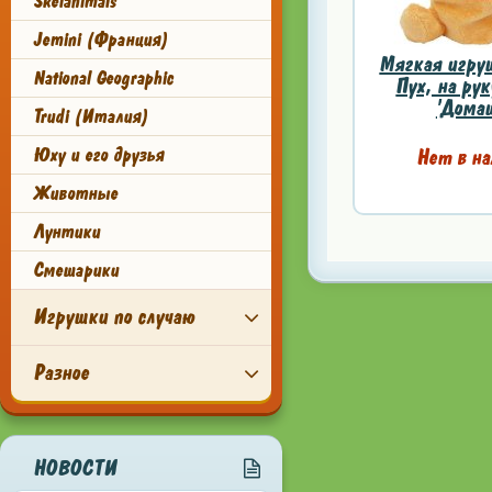
Skelanimals
Jemini (Франция)
Мягкая игру
National Geographic
Пух, на рук
'Домаш
Trudi (Италия)
Юху и его друзья
Нет в на
Животные
Лунтики
Смешарики
Игрушки по случаю
Разное
НОВОСТИ