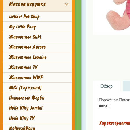
Мягкая игрушка
Littlest Pet Shop
My Little Pony
Животные Suki
Животные Aurora
Животные Leonine
Животные TY
Животные WWF
Обзор
NICI (Германия)
Плюшевые Ферби
Поросёнок Пятач
ощупь.
lillu.ru
Hello Kitty Jemini
Hello Kitty TY
Характеристи
Melissa&Doug