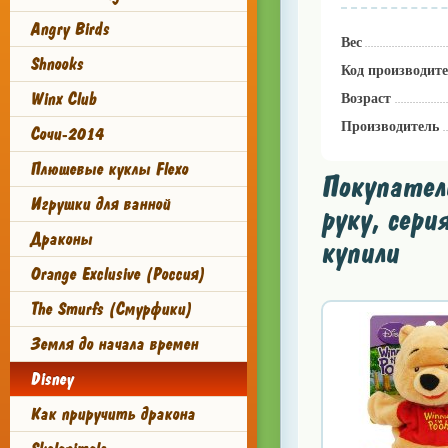
Angry Birds
Вес
Shnooks
Код производит
Winx Club
Возраст
Производитель
Сочи-2014
Плюшевые куклы Flexo
Покупател
Игрушки для ванной
руку, сери
Драконы
купили
Orange Exclusive (Россия)
The Smurfs (Смурфики)
Земля до начала времен
Disney
Как приручить дракона