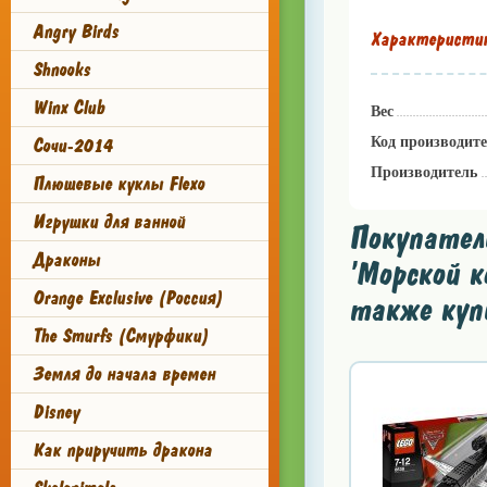
Angry Birds
Характеристи
Shnooks
Winx Club
Вес
Сочи-2014
Код производит
Производитель
Плюшевые куклы Flexo
Игрушки для ванной
Покупател
Драконы
'Морской к
Orange Exclusive (Россия)
также куп
The Smurfs (Смурфики)
Земля до начала времен
Disney
Как приручить дракона