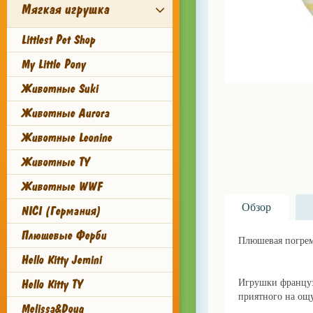
Мягкая игрушка
Littlest Pet Shop
My Little Pony
Животные Suki
Животные Aurora
Животные Leonine
Животные TY
Животные WWF
Обзор
NICI (Германия)
Плюшевые Ферби
Плюшевая погре
Hello Kitty Jemini
Купить можно в li
Hello Kitty TY
Игрушки француз
приятного на ощу
Melissa&Doug