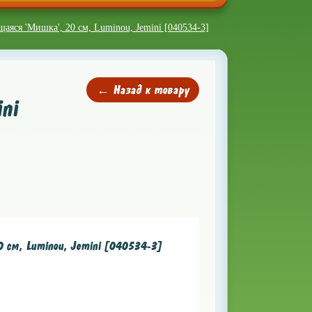
аяся 'Мишка', 20 см, Luminou, Jemini [040534-3]
← Назад к товару
ni
 см, Luminou, Jemini [040534-3]