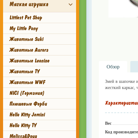
Мягкая игрушка
Littlest Pet Shop
My Little Pony
Животные Suki
Животные Aurora
Животные Leonine
Обзор
Животные TY
Животные WWF
Змей в шапочке и
жесткий каркас, 
NICI (Германия)
Характеристи
Плюшевые Ферби
Hello Kitty Jemini
Вес
Hello Kitty TY
Код производит
Melissa&Doug