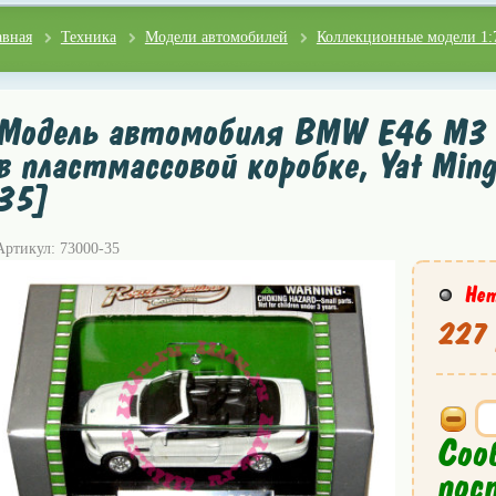
авная
Техника
Модели автомобилей
Коллекционные модели 1:
Модель автомобиля BMW E46 M3 1
в пластмассовой коробке, Yat Min
35]
Артикул: 73000-35
Нет
227 
Соо
пос