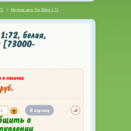
72
Модели авто Yat Ming 1:72
:72, белая,
g [73000-
 в наличии
руб.
В корзину
бщить о
туплении