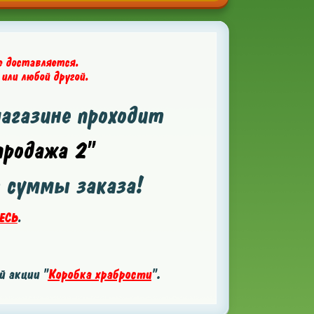
е доставляется.
 или любой другой.
магазине проходит
родажа 2"
т суммы заказа!
ЕСЬ
.
 акции "
Коробка храбрости
".