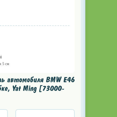
ng
 x 5 см
ель автомобиля BMW E46
ке, Yat Ming [73000-