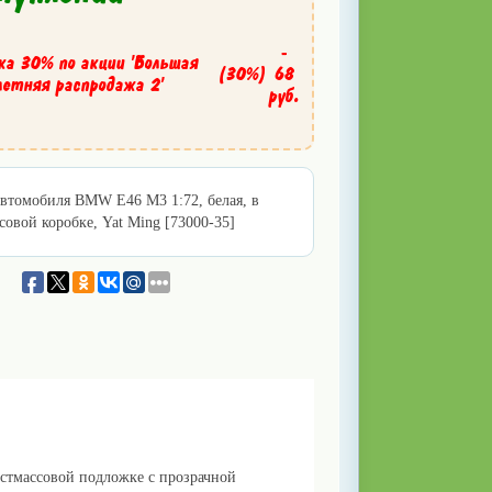
-
ка 30% по акции 'Большая
(30%)
68
летняя распродажа 2'
руб.
втомобиля BMW E46 M3 1:72, белая, в
совой коробке, Yat Ming [73000-35]
астмассовой подложке с прозрачной