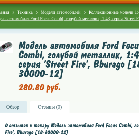
авная
Техника
Модели автомобилей
Коллекционные модели 1:
ль автомобиля Ford Focus Combi, голубой металлик, 1:43, серия 'Street Fi
Модель автомобиля Ford Focu
Combi, голубой металлик, 1:4
серия 'Street Fire', Bburago [1
30000-12]
280.80 руб.
Обзор
Отзывы (
0
)
0 отзывов к товару Модель автомобиля Ford Focus Combi, гол
Fire', Bburago [18-30000-12]