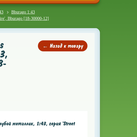
43
Bburago 1:43
re', Bburago [18-30000-12]
s
← Назад к товару
3,
8-
убой металлик, 1:43, серия 'Street