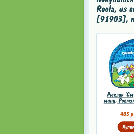
Roola, из 
[91903], 
Рюкзак 'См
мини, Росмэ
405 р
Купи