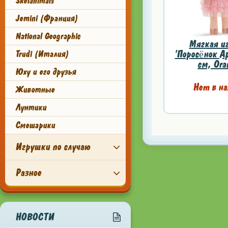
Skelanimals
Jemini (Франция)
National Geographic
Мягкая и
'Поросёнок А
Trudi (Италия)
см, Ora
Юху и его друзья
Нет в на
Животные
Лунтики
Смешарики
Игрушки по случаю
Разное
НОВОСТИ