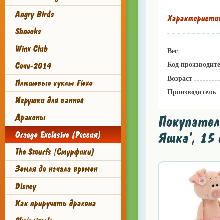
Angry Birds
Характеристи
Shnooks
Winx Club
Вес
Сочи-2014
Код производит
Возраст
Плюшевые куклы Flexo
Производитель
Игрушки для ванной
Драконы
Покупател
Яшка', 15 
Orange Exclusive (Россия)
The Smurfs (Смурфики)
Земля до начала времен
Disney
Как приручить дракона