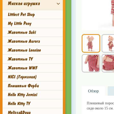
Мягкая игрушка
Littlest Pet Shop
My Little Pony
Животные Suki
Животные Aurora
Животные Leonine
Животные TY
Животные WWF
NICI (Германия)
Плюшевые Ферби
Обзор
Hello Kitty Jemini
Hello Kitty TY
Плюшевый поросён
сидя около 15 см.
Melissa&Doug