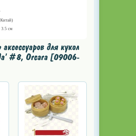
т
(Китай)
х 3.5 см
аксессуаров для кукол
а' #8, Orcara [09006-