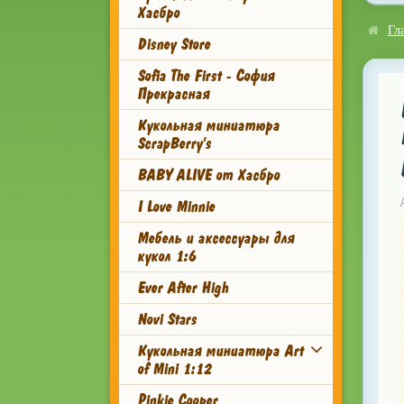
Хасбро
Гл
Disney Store
Sofia The First - София
Прекрасная
Кукольная миниатюра
ScrapBerry's
BABY ALIVE от Хасбро
I Love Minnie
Мебель и аксессуары для
кукол 1:6
Ever After High
Novi Stars
Кукольная миниатюра Art
of Mini 1:12
Pinkie Cooper