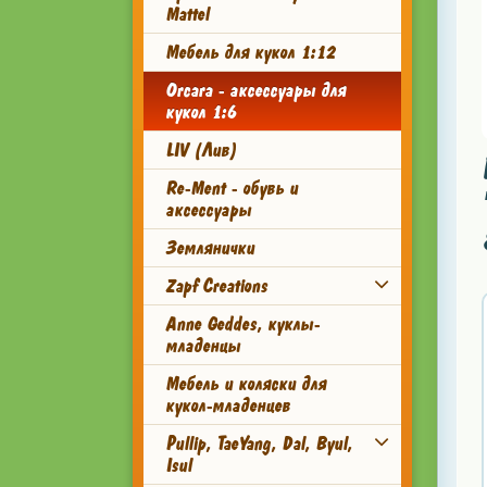
Mattel
Мебель для кукол 1:12
Orcara - аксессуары для
кукол 1:6
LIV (Лив)
Re-Ment - обувь и
аксессуары
Землянички
Zapf Creations
Anne Geddes, куклы-
младенцы
Мебель и коляски для
кукол-младенцев
Pullip, TaeYang, Dal, Byul,
Isul