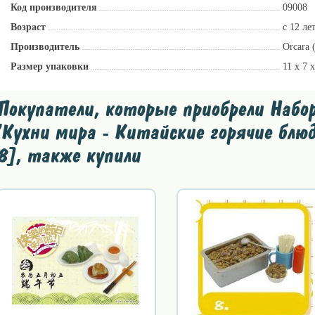
Код производителя
09008
Возраст
с 12 ле
Производитель
Orcara 
Размер упаковки
11 х 7 
Покупатели, которые приобрели Набор 
'Кухни мира - Китайские горячие блюд
8], также купили