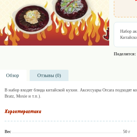
Набор ак
Китайски
Поделится:
Обзор
Отзывы (
0
)
В набор входят блюда китайской кухни. Аксессуары Orcara подходят ко 
Bratz, Moxie и т.п.).
Характеристики
Вес
50 г