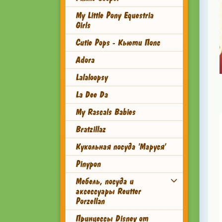
My Little Pony Equestria
Girls
Cutie Pops - Кьюти Попс
Adora
Lalaloopsy
La Dee Da
My Rascals Babies
Bratzillaz
Кукольная посуда 'Маруся'
Pinypon
Мебель, посуда и
аксессуары Reutter
Porzellan
Принцессы Disney от