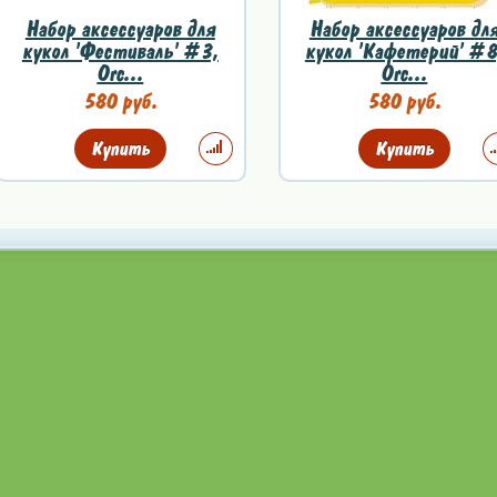
Набор аксессуаров для
Набор аксессуаров дл
кукол 'Фестиваль' #3,
кукол 'Кафетерий' #8
Orc...
Orc...
580 руб.
580 руб.
Купить
Купить