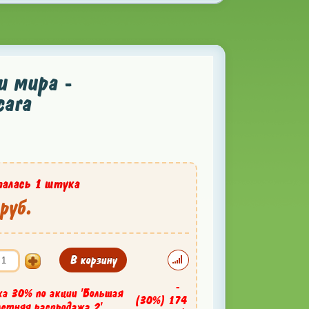
и мира -
cara
алась 1 штука
руб.
В корзину
-
ка 30% по акции 'Большая
(30%)
174
летняя распродажа 2'