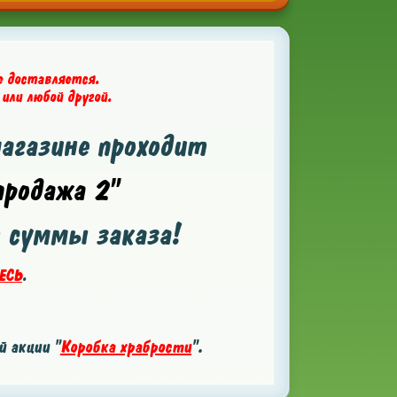
е доставляется.
 или любой другой.
магазине проходит
родажа 2"
т суммы заказа!
ЕСЬ
.
 акции "
Коробка храбрости
".