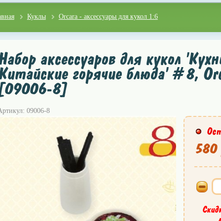
авная
Куклы
Orcara - аксессуары для кукол 1:6
Набор аксессуаров для кукол 'Кухн
Китайские горячие блюда' #8, Or
[09006-8]
Артикул: 09006-8
Ост
580 
Скид