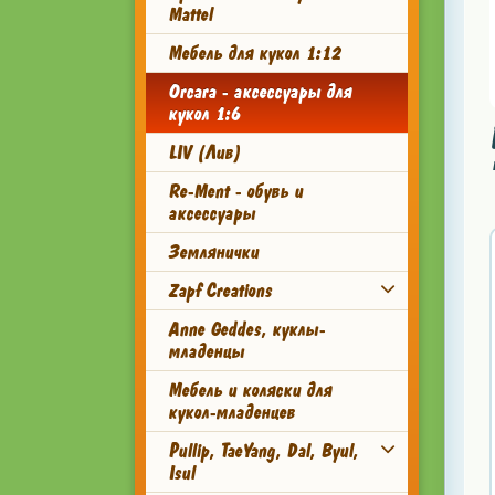
Mattel
Мебель для кукол 1:12
Orcara - аксессуары для
кукол 1:6
LIV (Лив)
Re-Ment - обувь и
аксессуары
Землянички
Zapf Creations
Anne Geddes, куклы-
младенцы
Мебель и коляски для
кукол-младенцев
Pullip, TaeYang, Dal, Byul,
Isul