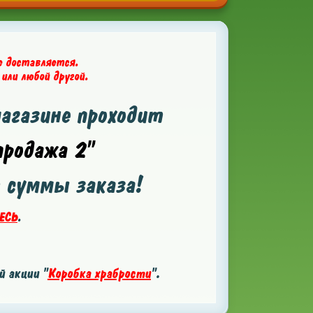
е доставляется.
 или любой другой.
магазине проходит
родажа 2"
т суммы заказа!
ЕСЬ
.
 акции "
Коробка храбрости
".