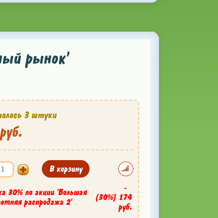
ный рынок'
алось 3 штуки
руб.
В корзину
-
ка 30% по акции 'Большая
(30%)
174
летняя распродажа 2'
руб.