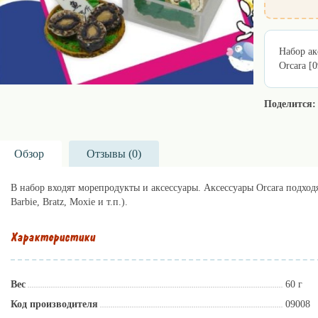
Набор ак
Orcara [
Поделится:
Обзор
Отзывы (
0
)
В набор входят морепродукты и аксессуары. Аксессуары Orcara подходят
Barbie, Bratz, Moxie и т.п.).
Характеристики
Вес
60 г
Код производителя
09008