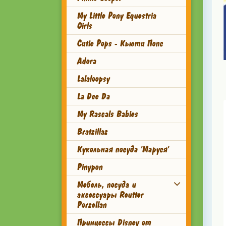
My Little Pony Equestria
Girls
Cutie Pops - Кьюти Попс
Adora
Lalaloopsy
La Dee Da
My Rascals Babies
Bratzillaz
Кукольная посуда 'Маруся'
Pinypon
Мебель, посуда и
аксессуары Reutter
Porzellan
Принцессы Disney от