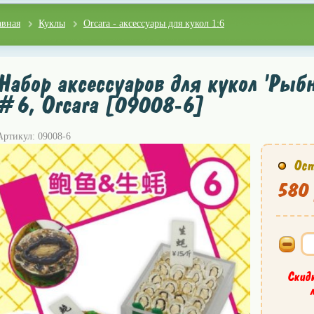
авная
Куклы
Orcara - аксессуары для кукол 1:6
Набор аксессуаров для кукол 'Рыб
#6, Orcara [09008-6]
Артикул: 09008-6
Ост
580 
Скид