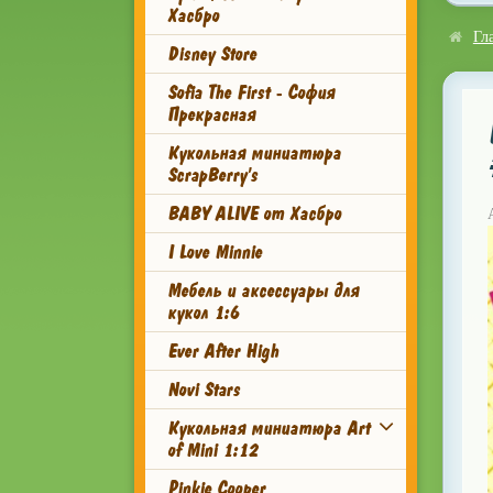
Хасбро
Гл
Disney Store
Sofia The First - София
Прекрасная
Кукольная миниатюра
ScrapBerry's
BABY ALIVE от Хасбро
I Love Minnie
Мебель и аксессуары для
кукол 1:6
Ever After High
Novi Stars
Кукольная миниатюра Art
of Mini 1:12
Pinkie Cooper