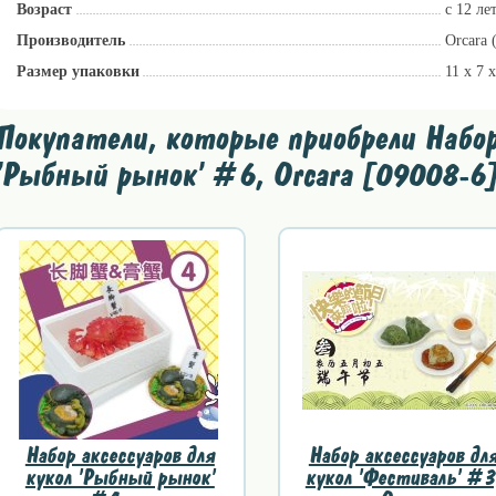
Возраст
с 12 ле
Производитель
Orcara 
Размер упаковки
11 х 7 
Покупатели, которые приобрели Набор 
'Рыбный рынок' #6, Orcara [09008-6]
Набор аксессуаров для
Набор аксессуаров дл
кукол 'Рыбный рынок'
кукол 'Фестиваль' #3