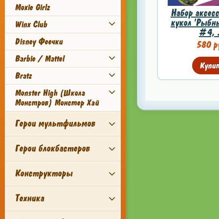
Moxie Girlz
Набор аксесс
кукол 'Рыбн
Winx Club
#4, .
Disney Феечки
580 р
Barbie / Mattel
Купи
Bratz
Monster High (Школа
Монстров) Монстер Хай
Герои мультфильмов
Герои блокбастеров
Конструкторы
Техника