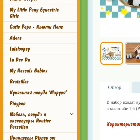
My Little Pony Equestria
Girls
Cutie Pops - Кьюти Попс
Adora
Lalaloopsy
La Dee Da
My Rascals Babies
Bratzillaz
Обзор
Кукольная посуда 'Маруся'
В набор входят к
Pinypon
в масштабе 1:6 (Pu
Мебель, посуда и
аксессуары Reutter
Характеристи
Porzellan
Принцессы Disney от