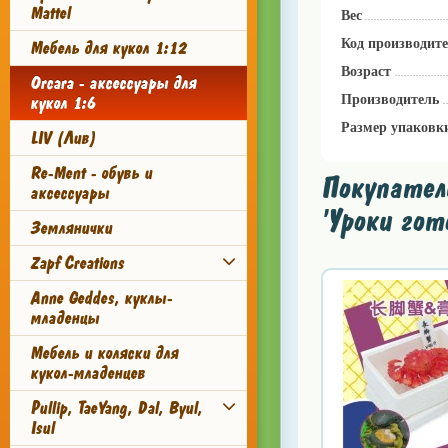
Mattel
Вес
Код производит
Мебель для кукол 1:12
Возраст
Orcara - аксессуары для
Производитель
кукол 1:6
Размер упаковк
LIV (Лив)
Re-Ment - обувь и
Покупатели
аксессуары
'Уроки гот
Землянички
Zapf Creations
Anne Geddes, куклы-
младенцы
Мебель и коляски для
кукол-младенцев
Pullip, TaeYang, Dal, Byul,
Isul