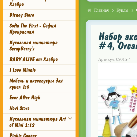
Хасбро
Главная
Куклы
Disney Store
Sofia The First - София
Прекрасная
Набор акс
Кукольная миниатюра
#4, Orca
ScrapBerry's
BABY ALIVE от Хасбро
Артикул: 09015-4
I Love Minnie
Мебель и аксессуары для
кукол 1:6
Ever After High
Novi Stars
Кукольная миниатюра Art
of Mini 1:12
Pinkie Cooper