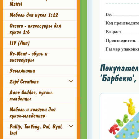
Mattel
Мебель для кукол 1:12
Вес
Код производит
Orcara - аксессуары для
кукол 1:6
Возраст
Производитель
LIV (Лив)
Размер упаковк
Re-Ment - обувь и
аксессуары
Покупатели
Землянички
'Барбекю',
Zapf Creations
Anne Geddes, куклы-
младенцы
Мебель и коляски для
кукол-младенцев
Pullip, TaeYang, Dal, Byul,
Isul