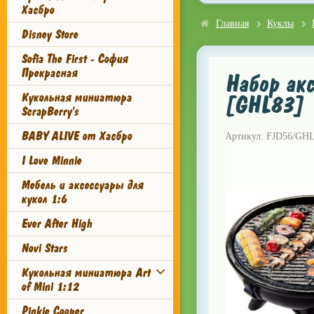
Хасбро
Главная
Куклы
Disney Store
Sofia The First - София
Прекрасная
Набор акс
Кукольная миниатюра
[GHL83]
ScrapBerry's
BABY ALIVE от Хасбро
Артикул: FJD56/GH
I Love Minnie
Мебель и аксессуары для
кукол 1:6
Ever After High
Novi Stars
Кукольная миниатюра Art
of Mini 1:12
Pinkie Cooper