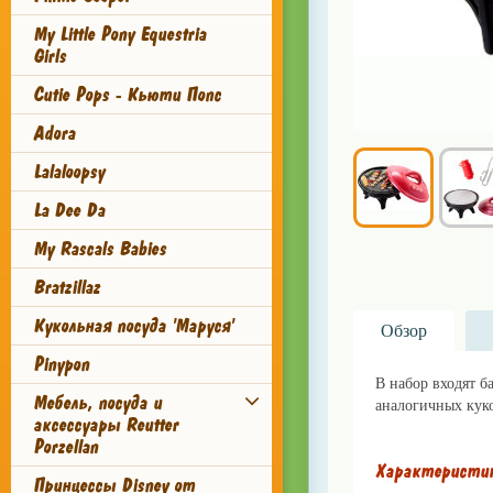
My Little Pony Equestria
Girls
Cutie Pops - Кьюти Попс
Adora
Lalaloopsy
La Dee Da
My Rascals Babies
Bratzillaz
Кукольная посуда 'Маруся'
Обзор
Pinypon
В набор входят б
Мебель, посуда и
аналогичных куко
аксессуары Reutter
Porzellan
Характеристи
Принцессы Disney от