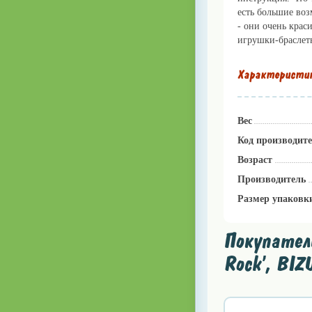
есть большие воз
- они очень крас
игрушки-браслет
Характеристи
Вес
Код производит
Возраст
Производитель
Размер упаковк
Покупател
Rock', BI