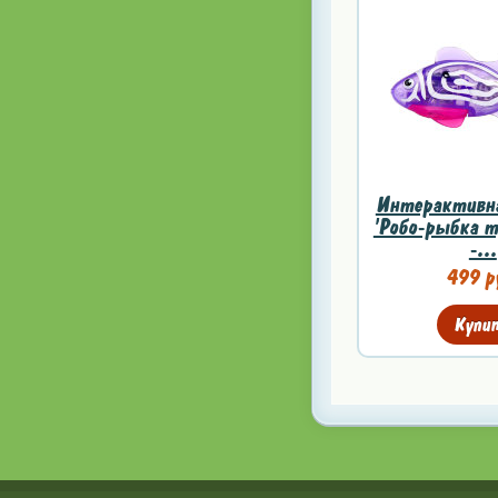
Интерактивн
'Робо-рыбка т
-...
499 р
Купи