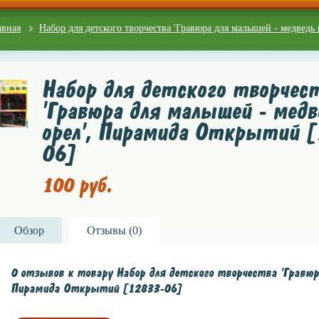
авная
Набор для детского творчества 'Гравюра для малышей - медведь
Набор для детского творчес
'Гравюра для малышей - медв
орел', Пирамида Открытий 
06]
100 руб.
Обзор
Отзывы (
0
)
0 отзывов к товару Набор для детского творчества 'Гравюра
Пирамида Открытий [12833-06]