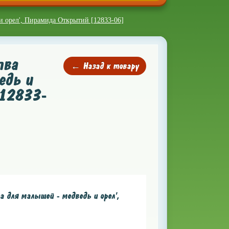
 и орел', Пирамида Открытий [12833-06]
тва
← Назад к товару
едь и
[12833-
 для малышей - медведь и орел',