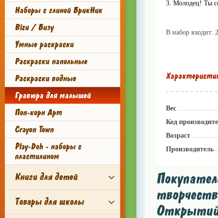
3. Молодец! Ты 
Наборы с глиной БрикНик
"Пирамида Открыт
Bizu / Бизу
В набор входит: 
Умные раскраски
Раскраски напольные
Характеристи
Раскраски водные
Гравюра для малышей
Вес
Поп-корн Арт
Код производит
Crayon Town
Возраст
Play-Doh - наборы с
Производитель
пластилином
Покупател
Книги для детей
творчества
Товары для школы
Открытий 