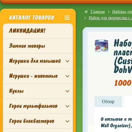
Главная
Наборы для
КАТАЛОГ ТОВАРОВ
Набор для творчества с
ЛИКВИДАЦИЯ!
Набо
Зимние товары
плас
(Cus
Игрушки для малышей
DohV
Игрушки - животные
1000 
Куклы
Обзор
Герои мультфильмов
0 отзывов к т
Герои блокбастеров
Wall Organizer)