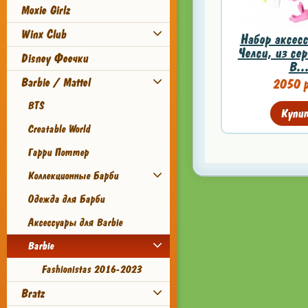
Moxie Girlz
Winx Club
Набор аксесс
Челси, из сер
Disney Феечки
B..
Barbie / Mattel
2050 р
BTS
Купи
Creatable World
Гарри Поттер
Коллекционные Барби
Одежда для Барби
Аксессуары для Barbie
Barbie
Fashionistas 2016-2023
Bratz