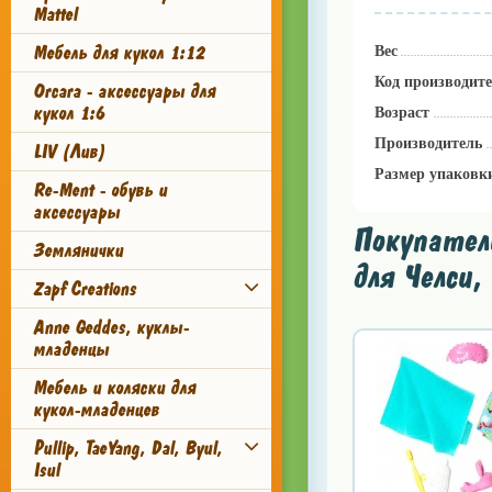
Mattel
Мебель для кукол 1:12
Вес
Код производит
Orcara - аксессуары для
кукол 1:6
Возраст
Производитель
LIV (Лив)
Размер упаковк
Re-Ment - обувь и
аксессуары
Покупател
Землянички
для Челси,
Zapf Creations
Anne Geddes, куклы-
младенцы
Мебель и коляски для
кукол-младенцев
Pullip, TaeYang, Dal, Byul,
Isul