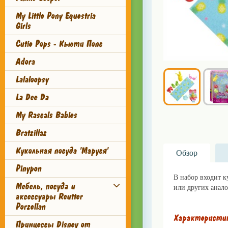
My Little Pony Equestria
Girls
Cutie Pops - Кьюти Попс
Adora
Lalaloopsy
La Dee Da
My Rascals Babies
Bratzillaz
Кукольная посуда 'Маруся'
Обзор
Pinypon
В набор входит к
Мебель, посуда и
или других анало
аксессуары Reutter
Porzellan
Характеристи
Принцессы Disney от