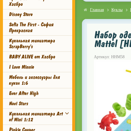
Хасбро
Главная
Куклы
Disney Store
Sofia The First - София
Прекрасная
Набор оде
Кукольная миниатюра
Mattel [
ScrapBerry's
BABY ALIVE от Хасбро
Артикул: HHM58
I Love Minnie
Мебель и аксессуары для
кукол 1:6
Ever After High
Novi Stars
Кукольная миниатюра Art
of Mini 1:12
Pinkie Cooper