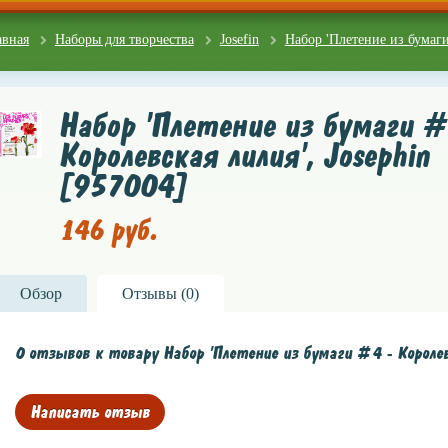
авная
Наборы для творчества
Josefin
Набор 'Плетение из бумаги 
Набор 'Плетение из бумаги #
Королевская лилия', Josephin
[957004]
146 руб.
Обзор
Отзывы (
0
)
0 отзывов к товару Набор 'Плетение из бумаги #4 - Королев
Написать отзыв