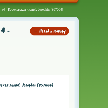
#4 - Королевская лилия', Josephin [957004]
4 -
← Назад к товару
ская лилия', Josephin [957004]