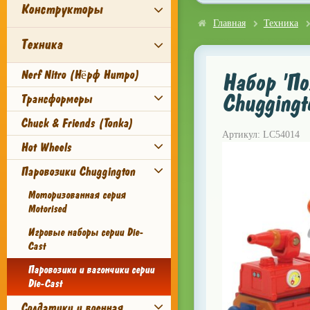
Конструкторы
Главная
Техника
Техника
Nerf Nitro (Нёрф Нитро)
Набор 'П
Chugging
Трансформеры
Chuck & Friends (Tonka)
Артикул: LC54014
Hot Wheels
Паровозики Chuggington
Моторизованная серия
Motorised
Игровые наборы серии Die-
Cast
Паровозики и вагончики серии
Die-Cast
Солдатики и военная