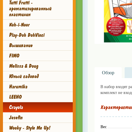
Tutti Frutti -
ароматизированный
пластилин
Koh-i-Noor
Play-Doh DohVinci
Вышивание
FIMO
Melissa & Doug
Обзор
Юный садовод
Harumika
В набор входят р
комплект не вход
LEEHO
Crayola
Характеристи
Josefin
Wooky - Style Me Up!
Вес