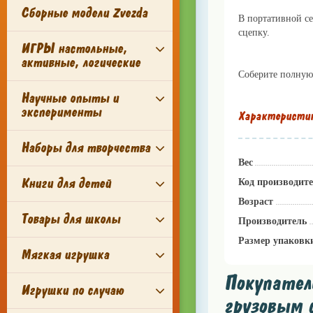
Сборные модели Zvezda
В портативной се
сцепку.
lillu.ru
ИГРЫ настольные,
активные, логические
Соберите полную 
Научные опыты и
эксперименты
Характеристи
Наборы для творчества
Вес
Книги для детей
Код производит
Возраст
Товары для школы
Производитель
Размер упаковк
Мягкая игрушка
Покупатели
Игрушки по случаю
грузовым с