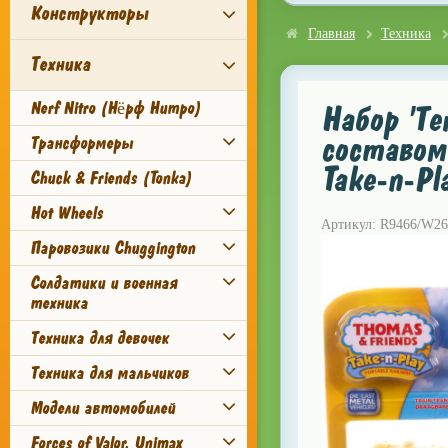
Конструкторы
Главная
Техника
Техника
Nerf Nitro (Нёрф Нитро)
Набор 'Т
составом'
Трансформеры
Take-n-Pl
Chuck & Friends (Tonka)
Hot Wheels
Артикул: R9466/W26
Паровозики Chuggington
Солдатики и военная
техника
Техника для девочек
Техника для мальчиков
Модели автомобилей
Forces of Valor, Unimax