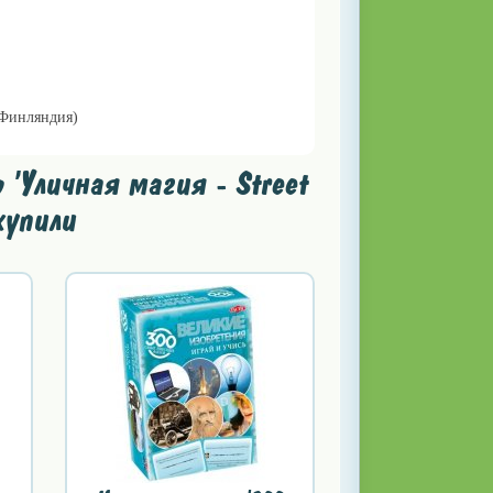
(Финляндия)
'Уличная магия - Street
купили