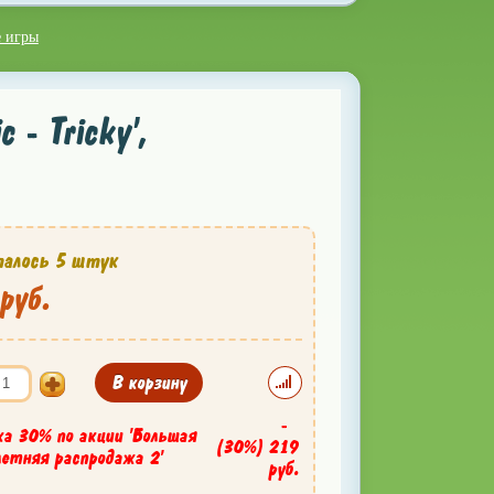
е игры
 - Tricky',
алось 5 штук
руб.
В корзину
-
ка 30% по акции 'Большая
(30%)
219
летняя распродажа 2'
руб.