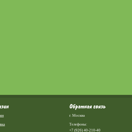
азин
Обратная связь
ин
г. Москва
вка
Телефоны:
+7 (926) 40-210-40