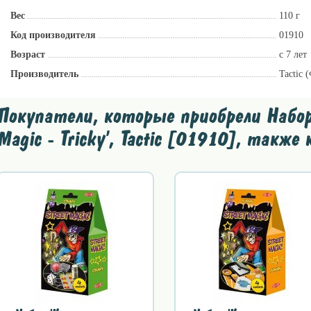
Вес
110 г
Код производителя
01910
Возраст
с 7 лет
Производитель
Tactic 
Покупатели, которые приобрели Набор 
Magic - Tricky', Tactic [01910], также 