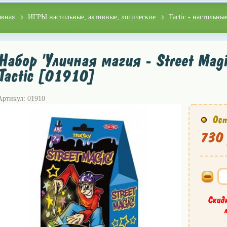
авная
ИГРЫ настольные, активные, логические
Tactic - настольны
Набор 'Уличная магия - Street Magic
Tactic [01910]
Артикул: 01910
Ост
730 
Скид