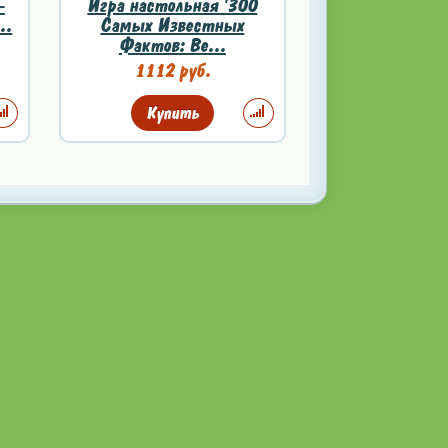
-
Игра настольная '300
..
Самых Известных
Фактов: Ве...
1112 руб.
Купить