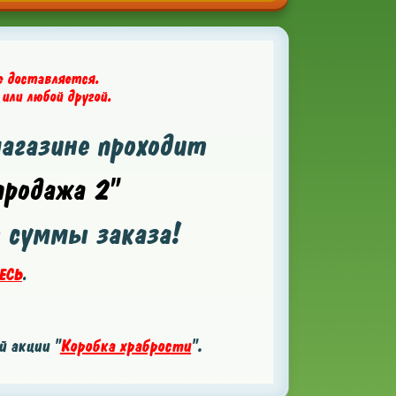
е доставляется.
 или любой другой.
магазине проходит
родажа 2"
т суммы заказа!
ЕСЬ
.
 акции "
Коробка храбрости
".