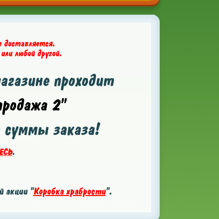
е доставляется.
 или любой другой.
магазине проходит
родажа 2"
т суммы заказа!
ЕСЬ
.
 акции "
Коробка храбрости
".