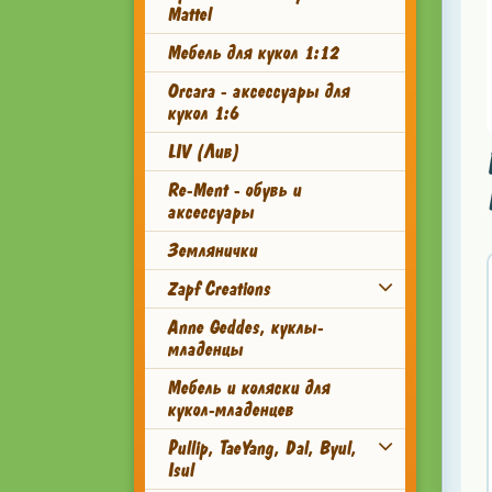
Mattel
Мебель для кукол 1:12
Orcara - аксессуары для
кукол 1:6
LIV (Лив)
Re-Ment - обувь и
аксессуары
Землянички
Zapf Creations
Anne Geddes, куклы-
младенцы
Мебель и коляски для
кукол-младенцев
Pullip, TaeYang, Dal, Byul,
Isul