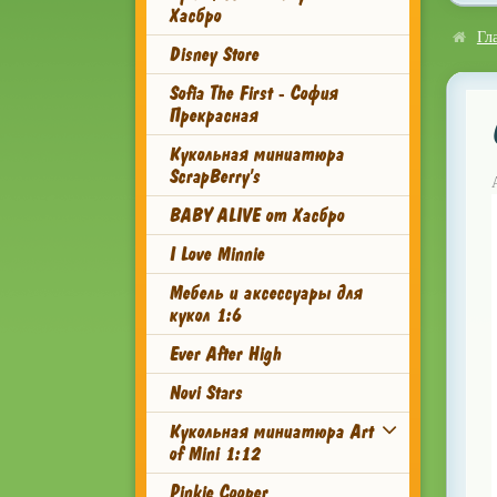
Хасбро
Гл
Disney Store
Sofia The First - София
Прекрасная
Кукольная миниатюра
ScrapBerry's
BABY ALIVE от Хасбро
I Love Minnie
Мебель и аксессуары для
кукол 1:6
Ever After High
Novi Stars
Кукольная миниатюра Art
of Mini 1:12
Pinkie Cooper