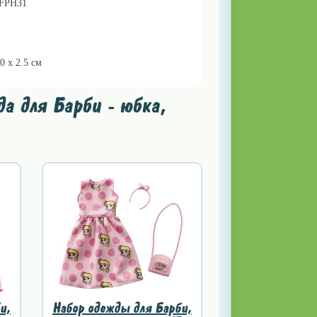
/FPH31
10 x 2.5 см
а для Барби - юбка,
и,
Набор одежды для Барби,