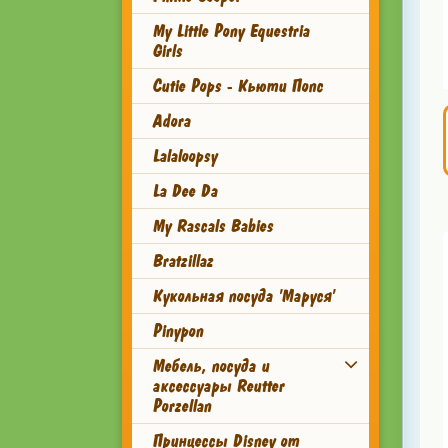
My Little Pony Equestria
Girls
Cutie Pops - Кьюти Попс
Adora
Lalaloopsy
La Dee Da
My Rascals Babies
Bratzillaz
Кукольная посуда 'Маруся'
Pinypon
Мебель, посуда и
аксессуары Reutter
Porzellan
Принцессы Disney от