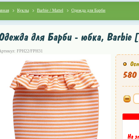
авная
Куклы
Barbie / Mattel
Одежда для Барби
Одежда для Барби - юбка, Barbie 
Артикул: FPH22/FPH31
Ост
580 
На э