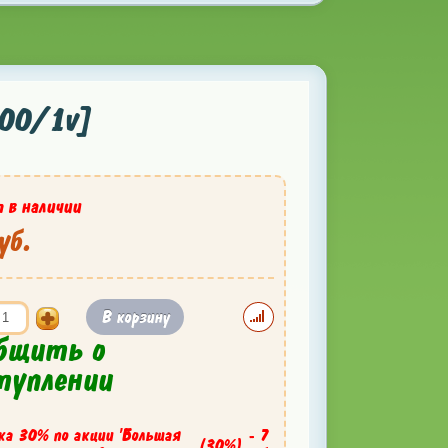
00/1v]
 в наличии
уб.
В корзину
бщить о
туплении
ка 30% по акции 'Большая
- 7
(30%)