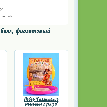
000
uno trade
-болл, фиолетовый
Набор 'Гигантские
мыльные пузыри'