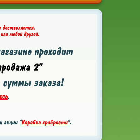
е доставляется.
 или любой другой.
магазине проходит
родажа 2"
т суммы заказа!
ЕСЬ
.
 акции "
Коробка храбрости
".