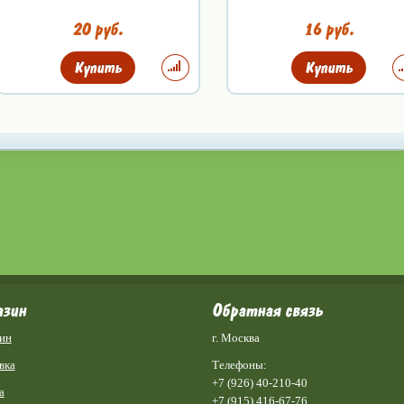
20 руб.
16 руб.
Купить
Купить
азин
Обратная связь
ин
г. Москва
вка
Телефоны:
+7 (926) 40-210-40
а
+7 (915) 416-67-76