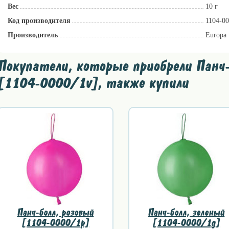
Вес
10 г
Код производителя
1104-0
Производитель
Europa 
Покупатели, которые приобрели Панч
[1104-0000/1v], также купили
Панч-болл, розовый
Панч-болл, зеленый
[1104-0000/1p]
[1104-0000/1g]