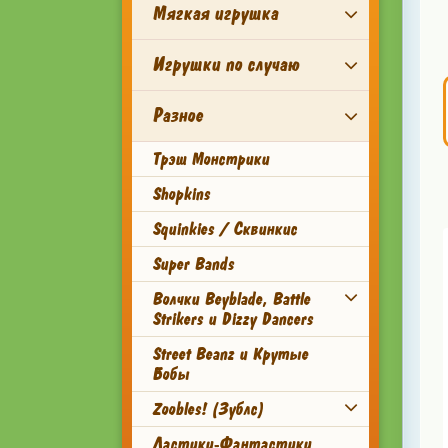
Мягкая игрушка
Игрушки по случаю
Разное
Трэш Монстрики
Shopkins
Squinkies / Сквинкис
Super Bands
Волчки Beyblade, Battle
Strikers и Dizzy Dancers
Street Beanz и Крутые
Бобы
Zoobles! (Зублс)
Ластики-Фантастики