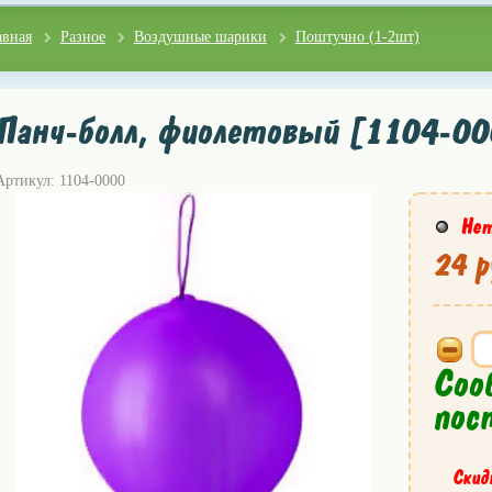
авная
Разное
Воздушные шарики
Поштучно (1-2шт)
Панч-болл, фиолетовый [1104-00
Артикул: 1104-0000
Нет
24 р
Соо
пос
Скид