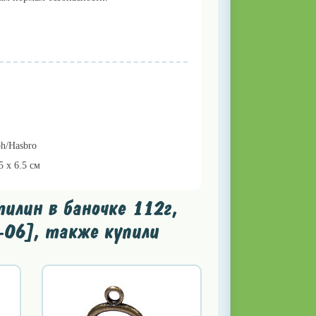
oh/Hasbro
.5 х 6.5 см
илин в баночке 112г,
-06], также купили