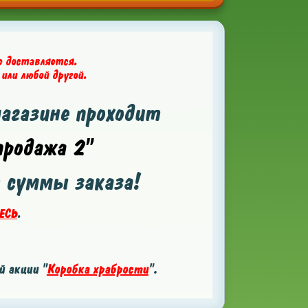
е доставляется.
 или любой другой.
магазине проходит
родажа 2"
т суммы заказа!
ЕСЬ
.
 акции "
Коробка храбрости
".