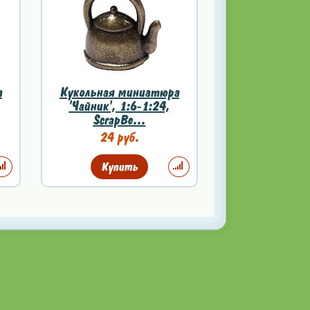
а
Кукольная миниатюра
'Чайник', 1:6-1:24,
ScrapBe...
24 руб.
Купить