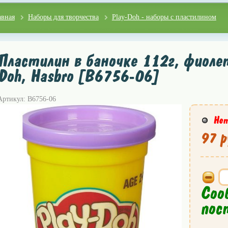
авная
Наборы для творчества
Play-Doh - наборы с пластилином
Пластилин в баночке 112г, фиоле
Doh, Hasbro [B6756-06]
Артикул: B6756-06
Нет
97 р
Соо
пос