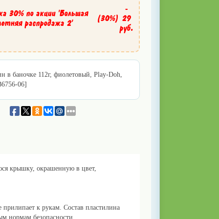
-
ка 30% по акции 'Большая
(30%)
29
летняя распродажа 2'
руб.
н в баночке 112г, фиолетовый, Play-Doh,
B6756-06]
юся крышку, окрашенную в цвет,
е прилипает к рукам. Состав пластилина
ным нормам безопасности.