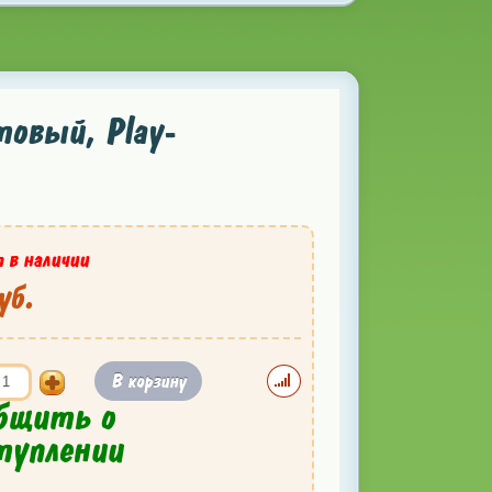
товый, Play-
 в наличии
уб.
В корзину
бщить о
туплении