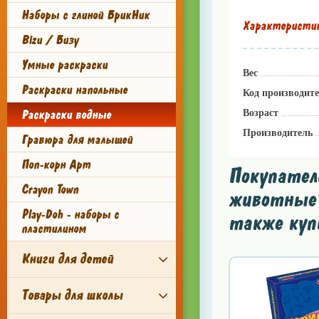
Наборы с глиной БрикНик
Характеристи
Bizu / Бизу
Умные раскраски
Вес
Раскраски напольные
Код производит
Раскраски водные
Возраст
Производитель
Гравюра для малышей
Поп-корн Арт
Покупател
Crayon Town
животные'
Play-Doh - наборы с
также куп
пластилином
Книги для детей
Товары для школы