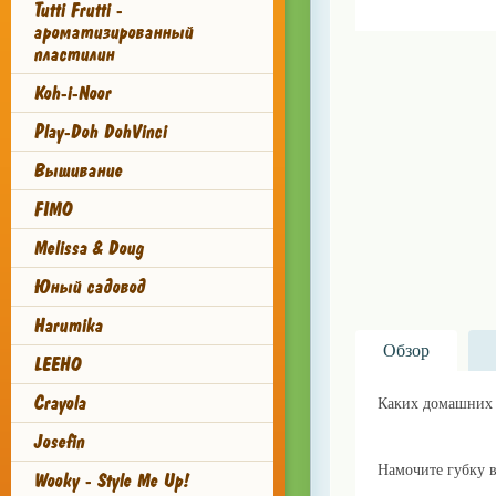
Tutti Frutti -
ароматизированный
пластилин
Koh-i-Noor
Play-Doh DohVinci
Вышивание
FIMO
Melissa & Doug
Юный садовод
Harumika
Обзор
LEEHO
Crayola
Каких домашних 
Josefin
Намочите губку в
Wooky - Style Me Up!