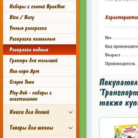
Наборы с глиной БрикНик
Bizu / Бизу
Характеристи
Умные раскраски
Раскраски напольные
Вес
Код производит
Раскраски водные
Возраст
Гравюра для малышей
Производитель
Поп-корн Арт
Покупател
Crayon Town
'Транспор
Play-Doh - наборы с
пластилином
также куп
Книги для детей
Товары для школы