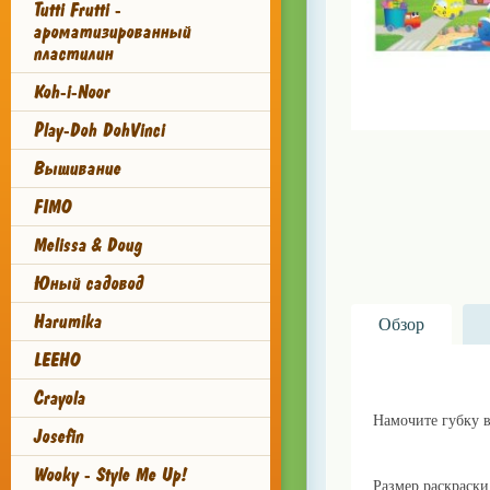
Tutti Frutti -
ароматизированный
пластилин
Koh-i-Noor
Play-Doh DohVinci
Вышивание
FIMO
Melissa & Doug
Юный садовод
Harumika
Обзор
LEEHO
Купить эту раскр
Crayola
Намочите губку в
Josefin
Wooky - Style Me Up!
Размер раскраски 