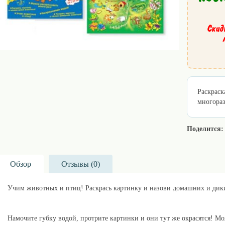
Скид
Раскраск
многораз
Поделится:
Обзор
Отзывы (
0
)
Учим животных и птиц! Раскрась картинку и назови домашних и ди
Купить эту раскраску лучше на сайте lillu.ru!
Намочите губку водой, протрите картинки и они тут же окрасятся! М