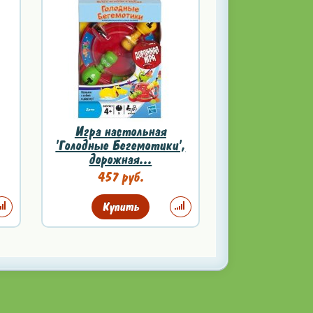
Игра настольная
'Голодные Бегемотики',
дорожная...
457 руб.
Купить