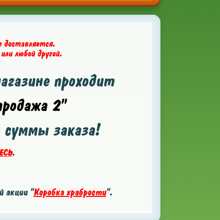
е доставляется.
 или любой другой.
магазине проходит
родажа 2"
т суммы заказа!
ЕСЬ
.
 акции "
Коробка храбрости
".