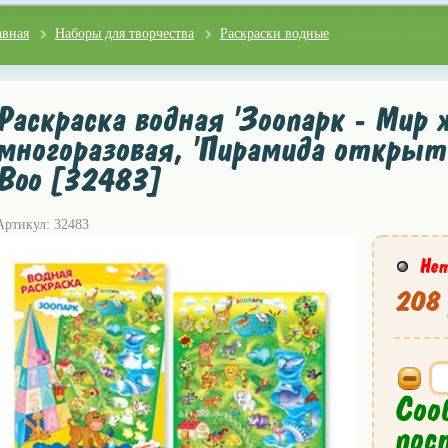
авная
Наборы для творчества
Раскраски водные
Раскраска водная 'Зоопарк - Мир 
многоразовая, 'Пирамида открытий
Boo [32483]
Артикул: 32483
Нет
208 
Соо
пос