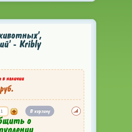
животных',
' - Kribly
 в наличии
руб.
В корзину
бщить о
туплении