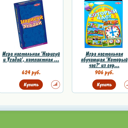
Игра настольная 'Нарисуй
Игра настольная
и Угадай', компактная ...
обучающая 'Который
час?' из сер...
624 руб.
906 руб.
Купить
Купить