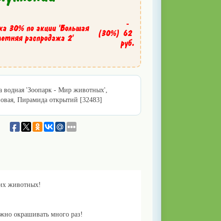
-
ка 30% по акции 'Большая
(30%)
62
летняя распродажа 2'
руб.
а водная 'Зоопарк - Мир животных',
овая, Пирамида открытий [32483]
ких животных!
ожно окрашивать много раз!