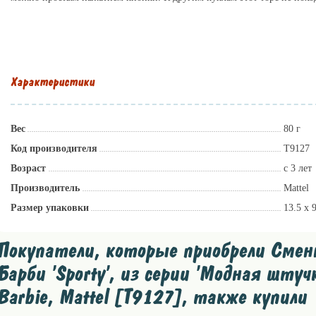
Только на lillu.ru самые лучшие Барби!
Характеристики
Вес
80 г
Код производителя
T9127
Возраст
с 3 лет
Производитель
Mattel
Размер упаковки
13.5 х 
Покупатели, которые приобрели Смен
Барби 'Sporty', из серии 'Модная штуч
Barbie, Mattel [T9127], также купили