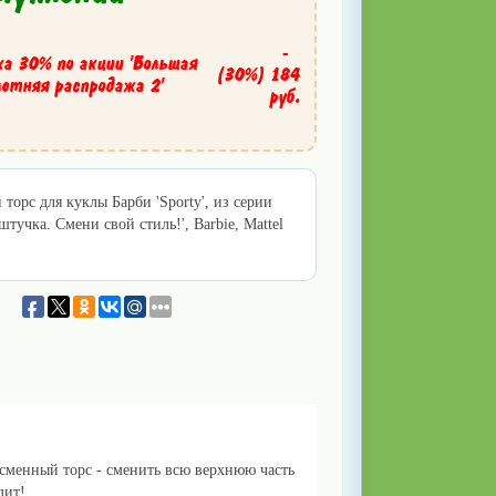
-
ка 30% по акции 'Большая
(30%)
184
летняя распродажа 2'
руб.
торс для куклы Барби 'Sporty', из серии
штучка. Смени свой стиль!', Barbie, Mattel
сменный торс - сменить всю верхнюю часть
дит!