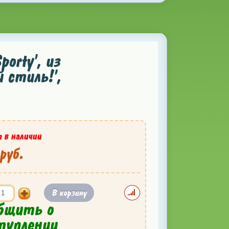
orty', из
 стиль!',
 в наличии
руб.
В корзину
бщить о
туплении