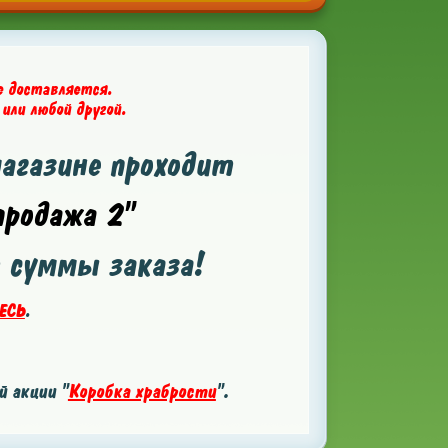
е доставляется.
 или любой другой.
магазине проходит
родажа 2"
т суммы заказа!
ЕСЬ
.
 акции "
Коробка храбрости
".