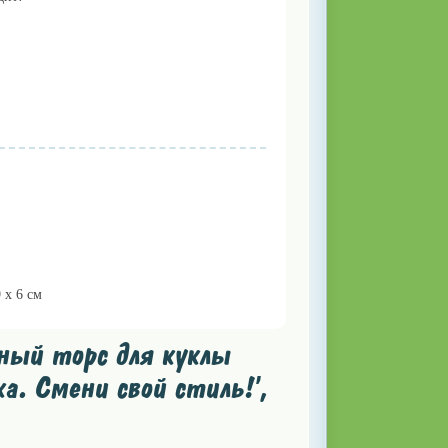
9 х 6 см
ный торс для куклы
ка. Смени свой стиль!',