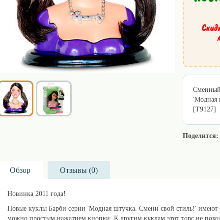
Скид
Сменный 
'Модная 
[T9127]
Поделится:
Обзор
Отзывы (
0
)
Новинка 2011 года!
Новые куклы Барби серии 'Модная штучка. Смени свой стиль!' имеют 
можно простым нажатием кнопки. К другим куклам этот торс не похо