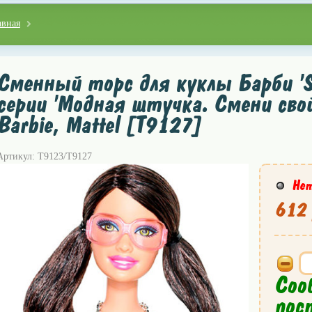
авная
Сменный торс для куклы Барби 'Sp
серии 'Модная штучка. Смени свой
Barbie, Mattel [T9127]
Артикул: T9123/T9127
Нет
612 
Соо
пос