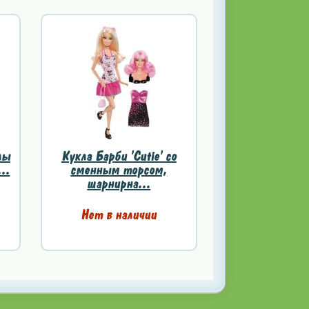
лы
Кукла Барби 'Cutie' со
..
сменным торсом,
шарнирна...
Нет в наличии