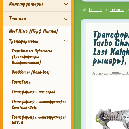
Конструкторы
Главная
Техника
Техника
Nerf Nitro (Нёрф Нитро)
Трансформ
Turbo Chan
Трансформеры
Last Knig
Transformers Cyberverse
(Трансформеры -
рыцарь),
Кибервселенная)
Роадботы (Road-bot)
Артикул: C0886/C13
Трансботы
Трансформеры вне серий
Трансформеры-конструкторы
Construct-Bots
Трансформеры-конструкторы
KRE-O