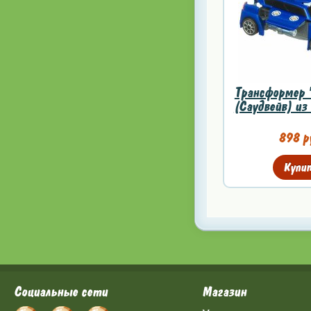
Трансформер '
(Саудвейв) из 
898 р
Купи
Социальные сети
Магазин