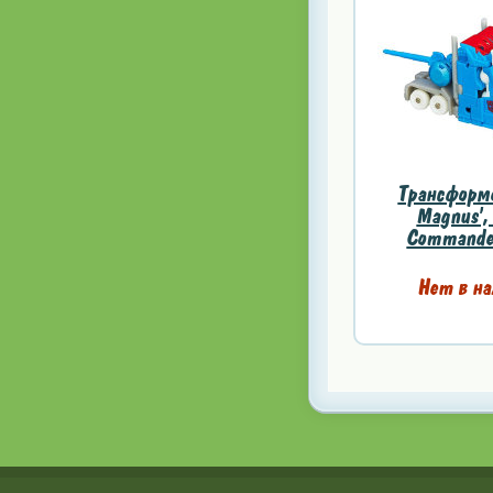
Трансформе
Magnus',
Commander
Нет в на